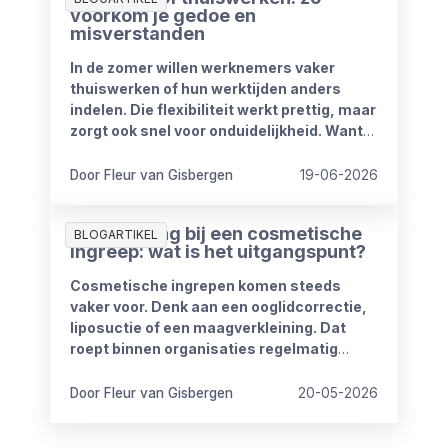
voorkom je gedoe en
misverstanden
In de zomer willen werknemers vaker
thuiswerken of hun werktijden anders
indelen. Die flexibiliteit werkt prettig, maar
zorgt ook snel voor onduidelijkheid. Want
wat mag wel en wat niet? Wanneer is
iemand bereikbaar? En hoe blijft het werk
Door Fleur van Gisbergen
19-06-2026
goed doorlopen?
Ziekmelding bij een cosmetische
BLOGARTIKEL
ingreep: wat is het uitgangspunt?
Cosmetische ingrepen komen steeds
vaker voor. Denk aan een ooglidcorrectie,
liposuctie of een maagverkleining. Dat
roept binnen organisaties regelmatig
vragen op.
Door Fleur van Gisbergen
20-05-2026