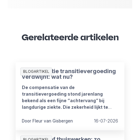
Gerelateerde artikelen
Compensatie transitievergoeding
BLOGARTIKEL
verdwijnt: wat nu?
De compensatie van de
transitievergoeding stond jarenlang
bekend als een fijne “achtervang” bij
langdurige ziekte. Die zekerheid lijkt te
verdwijnen vanaf 1 januari 2027. Het
kabinet heeft plannen om de
Door Fleur van Gisbergen
16-07-2026
compensatieregelingen volledig af te
schaffen.
Zomerproof thuiswerken: zo
BLOGARTIKEL