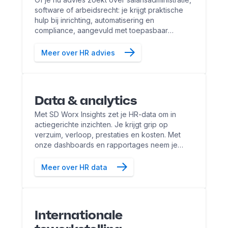
software of arbeidsrecht: je krijgt praktische
hulp bij inrichting, automatisering en
compliance, aangevuld met toepasbaar
juridisch en fiscaal advies.
Meer over HR advies
Data & analytics
Met SD Worx Insights zet je HR-data om in
actiegerichte inzichten. Je krijgt grip op
verzuim, verloop, prestaties en kosten. Met
onze dashboards en rapportages neem je
betere en onderbouwde beslissingen, en
versterk je je HR-strategie.
Meer over HR data
Internationale