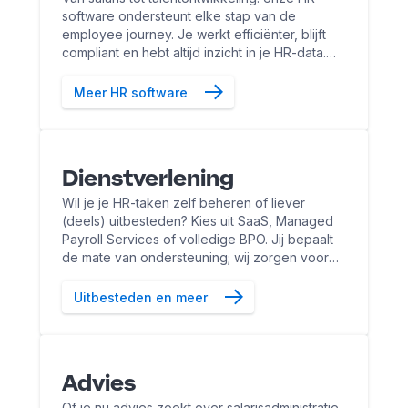
software ondersteunt elke stap van de
employee journey. Je werkt efficiënter, blijft
compliant en hebt altijd inzicht in je HR-data.
Alles sluit naadloos op elkaar aan én op je
bestaande systemen.
Meer HR software
Dienstverlening
Wil je je HR-taken zelf beheren of liever
(deels) uitbesteden? Kies uit SaaS, Managed
Payroll Services of volledige BPO. Jij bepaalt
de mate van ondersteuning; wij zorgen voor
uitvoering en slimme tools, ook voor kleine
bedrijven.
Uitbesteden en meer
Advies
Of je nu advies zoekt over salarisadministratie,