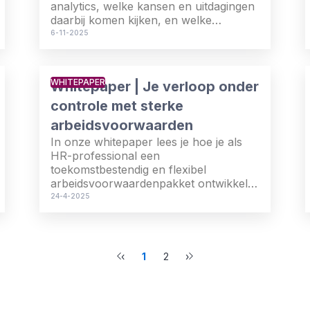
analytics, welke kansen en uitdagingen
daarbij komen kijken, en welke
vaardigheden belangrijk zijn om data
6-11-2025
effectief in te zetten. Een helder en
toepasbaar startpunt voor wie meer
inzicht wil halen uit HR-data.
WHITEPAPER
Whitepaper | Je verloop onder
controle met sterke
arbeidsvoorwaarden
In onze whitepaper lees je hoe je als
HR-professional een
toekomstbestendig en flexibel
arbeidsvoorwaardenpakket ontwikkelt
dat aansluit bij de wensen van nu en
24-4-2025
morgen. Download de whitepaper en
werk aan een organisatie die talent
aantrekt en vasthoudt.
‹
1
2
›
Previous
Next