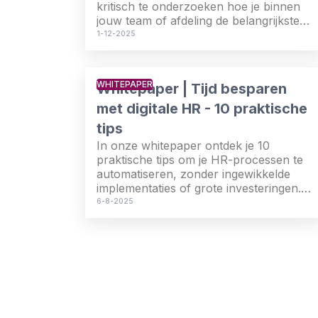
kritisch te onderzoeken hoe je binnen
jouw team of afdeling de belangrijkste
HR- en payrollprocessen verbetert.
1-12-2025
Hoe kun je tijd besparen, de efficiëntie
verhogen én je werknemers beter van
dienst zijn?
WHITEPAPER
Whitepaper | Tijd besparen
met digitale HR - 10 praktische
tips
In onze whitepaper ontdek je 10
praktische tips om je HR-processen te
automatiseren, zonder ingewikkelde
implementaties of grote investeringen.
Zo werk je efficiënter, voorkom je
6-8-2025
fouten en houd je meer ruimte over
voor je mensen én je onderneming.