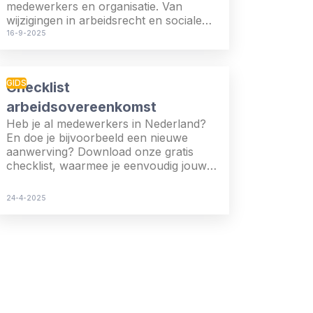
medewerkers en organisatie. Van
wijzigingen in arbeidsrecht en sociale
zekerheid tot nieuwe fiscale
16-9-2025
maatregelen.
GIDS
Checklist
arbeidsovereenkomst
Heb je al medewerkers in Nederland?
En doe je bijvoorbeeld een nieuwe
aanwerving? Download onze gratis
checklist, waarmee je eenvoudig jouw
eigen arbeidsovereenkomst
controleert.
24-4-2025