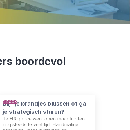
ers boordevol
E-BOOK
Blijf je brandjes blussen of ga
je strategisch sturen?
Je HR-processen lopen maar kosten
nog steeds te veel tijd. Handmatige