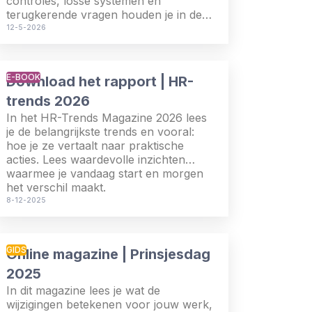
controles, losse systemen en
terugkerende vragen houden je in de
operatie.
12-5-2026
E-BOOK
Download het rapport | HR-
trends 2026
In het HR-Trends Magazine 2026 lees
je de belangrijkste trends en vooral:
hoe je ze vertaalt naar praktische
acties. Lees waardevolle inzichten
waarmee je vandaag start en morgen
het verschil maakt.
8-12-2025
GIDS
Online magazine | Prinsjesdag
2025
In dit magazine lees je wat de
wijzigingen betekenen voor jouw werk,