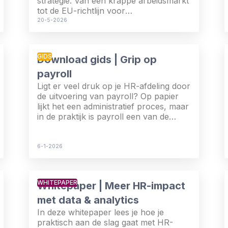
strategie. Van een krappe arbeidsmarkt
tot de EU-richtlijn voor
loontransparantie: de urgentie is er. De
20-5-2026
kans ook.
GIDS
Download gids | Grip op
payroll
Ligt er veel druk op je HR-afdeling door
de uitvoering van payroll? Op papier
lijkt het een administratief proces, maar
in de praktijk is payroll een van de
meest complexe onderdelen binnen
HR. Misschien ontbreekt de
specialistische kennis, tijd en affiniteit
6-1-2026
om dit efficiënt en compliant uit te
voeren? In dat geval wordt payroll een
complexe, tijdrovende en foutgevoelige
WHITEPAPER
Whitepaper | Meer HR-impact
taak. En gaat het ten koste van de
focus op andere belangrijke zaken.
met data & analytics
In deze whitepaper lees je hoe je
praktisch aan de slag gaat met HR-