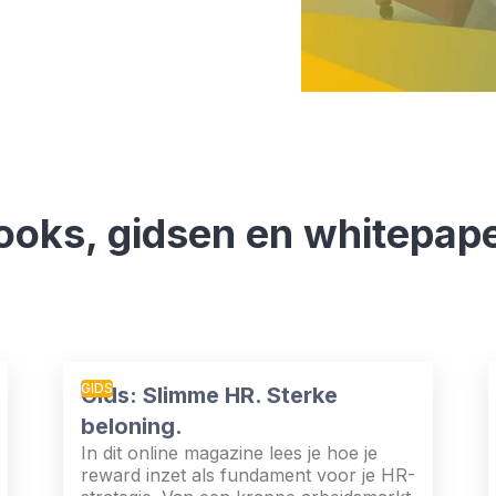
ooks, gidsen en whitepap
GIDS
Gids: Slimme HR. Sterke
beloning.
In dit online magazine lees je hoe je
reward inzet als fundament voor je HR-