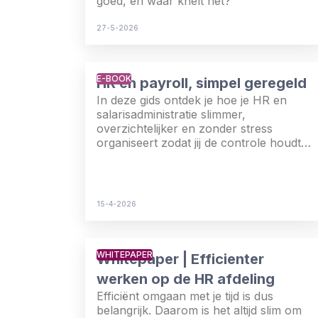
goed, en waar knelt het?
27-5-2026
E-BOOK
HR en payroll, simpel geregeld
In deze gids ontdek je hoe je HR en
salarisadministratie slimmer,
overzichtelijker en zonder stress
organiseert zodat jij de controle houdt
en kunt blijven groeien.
15-4-2026
WHITEPAPER
Whitepaper | Efficienter
werken op de HR afdeling
Efficiënt omgaan met je tijd is dus
belangrijk. Daarom is het altijd slim om