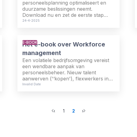
personeelsplanning optimaliseert en
duurzame beslissingen neemt.
Download nu en zet de eerste stap
naar een efficiënter personeelsbeleid!
24-4-2025
E-BOOK
Het e-book over Workforce
management
Een volatiele bedrijfsomgeving vereist
een wendbare aanpak van
personeelsbeheer. Nieuw talent
aanwerven ('‘kopen'), flexwerkers in
dienst nemen ('lenen') en huidig
Invalid Date
personeel bijscholen ('bouwen') zijn
allemaal opties. Waar geven
werkgevers de voorkeur aan en
waarom? Deze en andere vragen
‹
1
2
›
worden beantwoord in een boeiend e-
Previous
Next
book.