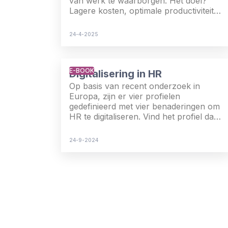
van werk te waarborgen. Het doel?
Lagere kosten, optimale productiviteit
en blije werknemers.
24-4-2025
E-BOOK
Digitalisering in HR
Op basis van recent onderzoek in
Europa, zijn er vier profielen
gedefinieerd met vier benaderingen om
HR te digitaliseren. Vind het profiel dat
past bij de huidige status van je bedrijf
en ontdek onze tips om je HR-
24-9-2024
digitalisering naar een hoger niveau te
tillen.