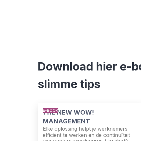
Download hier e-b
slimme tips
E-BOOK
THE NEW WOW!
MANAGEMENT
Elke oplossing helpt je werknemers
efficiënt te werken en de continuïteit