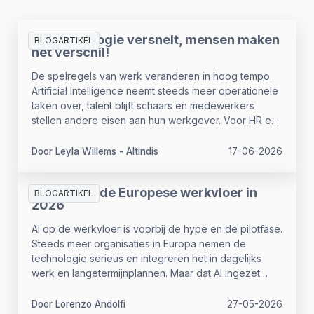
AI-technologie versnelt, mensen maken
BLOGARTIKEL
het verschil!
De spelregels van werk veranderen in hoog tempo.
Artificial Intelligence neemt steeds meer operationele
taken over, talent blijft schaars en medewerkers
stellen andere eisen aan hun werkgever. Voor HR en
leiderschap betekent dat een fundamentele
verschuiving. Lees hier het interview van onze
Door Leyla Willems - Altindis
17-06-2026
Managing Director Leyla Willems-Altindis.
AI in HR op de Europese werkvloer in
BLOGARTIKEL
2026
AI op de werkvloer is voorbij de hype en de pilotfase.
Steeds meer organisaties in Europa nemen de
technologie serieus en integreren het in dagelijks
werk en langetermijnplannen. Maar dat AI ingezet
wordt, betekent nog niet dat het ook iets oplevert.
Door Lorenzo Andolfi
27-05-2026