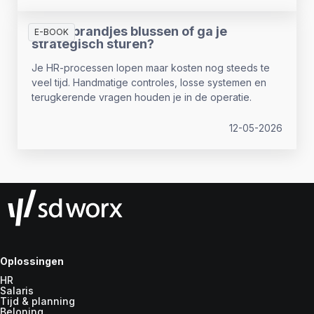
Blijf je brandjes blussen of ga je
E-BOOK
strategisch sturen?
Je HR-processen lopen maar kosten nog steeds te
veel tijd. Handmatige controles, losse systemen en
terugkerende vragen houden je in de operatie.
12-05-2026
Oplossingen
HR
Salaris
Tijd & planning
Beloning