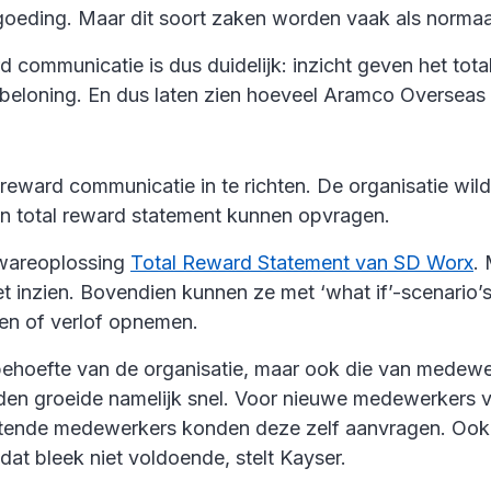
rgoeding. Maar dit soort zaken worden vaak als norma
 communicatie is dus duidelijk: inzicht geven het t
beloning. En dus laten zien hoeveel Aramco Overseas
reward communicatie in te richten. De organisatie wild
un total reward statement kunnen opvragen.
twareoplossing
Total Reward Statement van SD Worx
.
t inzien. Bovendien kunnen ze met ‘what if’-scenario’
en of verlof opnemen.
 behoefte van de organisatie, maar ook die van medewe
n groeide namelijk snel. Voor nieuwe medewerkers ver
zittende medewerkers konden deze zelf aanvragen. Oo
t bleek niet voldoende, stelt Kayser.