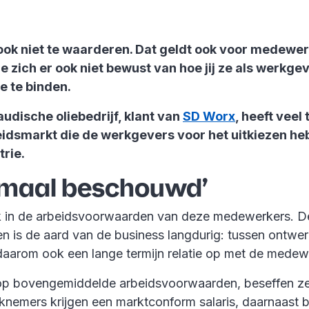
k ook niet te waarderen. Dat geldt ook voor medewerk
e zich er ook niet bewust van hoe jij ze als werk
e te binden.
audische oliebedrijf, klant van
SD Worx
, heeft veel
markt die de werkgevers voor het uitkiezen hebben
trie.
ormaal beschouwd’
nk in de arbeidsvoorwaarden van deze medewerkers. De
n is de aard van de business langdurig: tussen ontwerp 
e daarom ook een lange termijn relatie op met de medew
bovengemiddelde arbeidsvoorwaarden, beseffen ze zic
emers krijgen een marktconform salaris, daarnaast bi