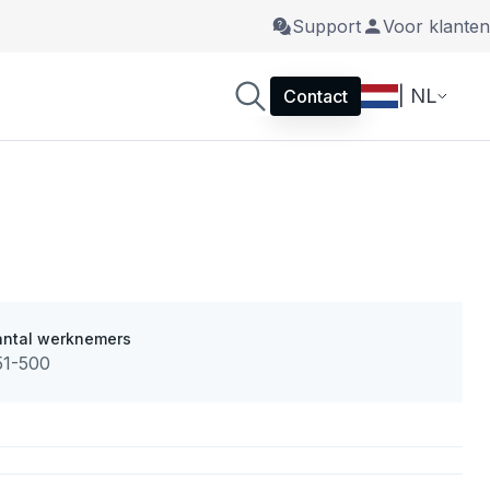
Support
Voor klanten
| NL
Contact
antal werknemers
51-500