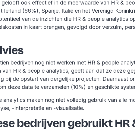
elooft ook effectief in de meerwaarde van HR & peopl
Ierland (66%), Spanje, Italië en het Verenigd Koninkrij
otentieel van de inzichten die HR & people analytics op
elskosten in kaart brengen, gevolgd door verzuim, per
dvies
 tien bedrijven nog niet werken met HR & people anal
 van HR & people analytics, geeft aan dat ze deze ge
 bij de opstart van dergelijke projecten. Daarnaast on
n om deze data te verzamelen (10%) en geschikte syst
e analytics maken nog niet volledig gebruik van alle m
se, -interpretatie en -visualisatie.
se bedrijven gebruikt HR &