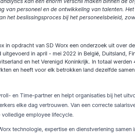
le analytics kan een enorm verschil maken binnen de o
g van personeel en de ontwikkeling van talenten. Het 
an het beslissingsproces bij het personeelsbeleid, zow
 iVox in opdracht van SD Worx een onderzoek uit over
gevoerd in april - mei 2022 in België, Duitsland, Finla
serland en het Verenigd Koninkrijk. In totaal werden 
rkten en heeft voor elk betrokken land dezelfde samens
l- en Time-partner en helpt organisaties bij het uitv
kers elke dag vertrouwen. Van een correcte salarisve
volledige employee lifecycle.
orx technologie, expertise en dienstverlening samen 