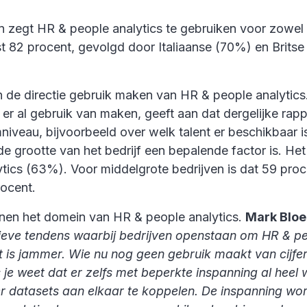
zegt HR & people analytics te gebruiken voor zowel st
st 82 procent, gevolgd door Italiaanse (70%) en Britse
 de directie gebruik maken van HR & people analytics. 
er al gebruik van maken, geeft aan dat dergelijke rap
veau, bijvoorbeeld over welk talent er beschikbaar is, 
 de grootte van het bedrijf een bepalende factor is. H
tics (63%). Voor middelgrote bedrijven is dat 59 pro
rocent.
nnen het domein van HR & people analytics.
Mark Bloe
ieve tendens waarbij bedrijven openstaan om HR & peopl
t is jammer. Wie nu nog geen gebruik maakt van cijfe
 je weet dat er zelfs met beperkte inspanning al heel
r datasets aan elkaar te koppelen. De inspanning wor