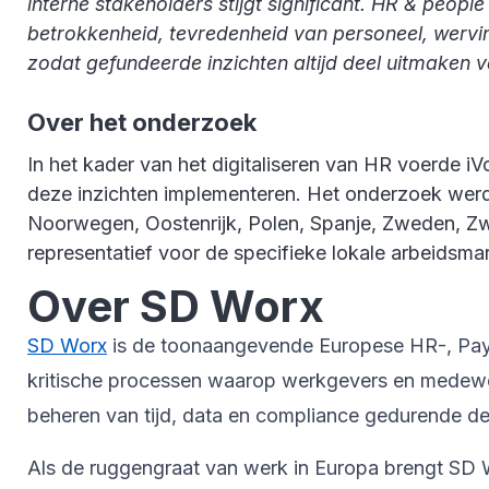
interne stakeholders stijgt significant. HR & peop
betrokkenheid, tevredenheid van personeel, wervin
zodat gefundeerde inzichten altijd deel uitmaken v
Over het onderzoek
In het kader van het digitaliseren van HR voerde
deze inzichten implementeren. Het onderzoek werd uit
Noorwegen, Oostenrijk, Polen, Spanje, Zweden, Zwit
representatief voor de specifieke lokale arbeidsma
Over SD Worx
SD Worx
is de toonaangevende Europese HR-, Payrol
kritische processen waarop werkgevers en medewer
beheren van tijd, data en compliance gedurende de 
Als de ruggengraat van werk in Europa brengt SD W