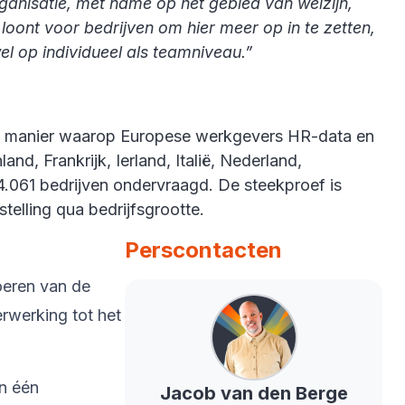
rganisatie, met name op het gebied van welzijn,
loont voor bedrijven om hier meer op in te zetten,
el op individueel als teamniveau.”
 de manier waarop Europese werkgevers HR-data en
nd, Frankrijk, Ierland, Italië, Nederland,
4.061 bedrijven ondervraagd. De steekproef is
telling qua bedrijfsgrootte.
Perscontacten
oeren van de
rwerking tot het
in één
Jacob
van den Berge