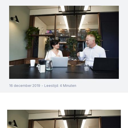
16 december 2019
-
Leestijd
:
4
Minuten