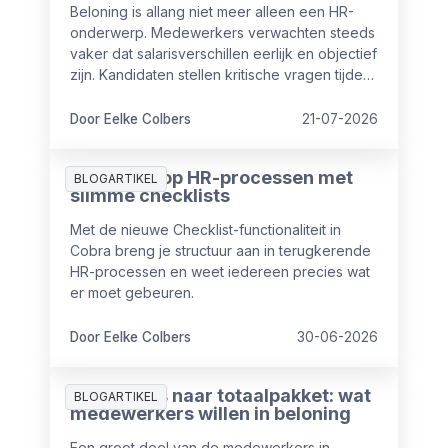
Beloning is allang niet meer alleen een HR-
onderwerp. Medewerkers verwachten steeds
vaker dat salarisverschillen eerlijk en objectief
zijn. Kandidaten stellen kritische vragen tijdens
sollicitaties en ook vanuit wet- en regelgeving
nemen de eisen rondom transparantie toe.
Door Eelke Colbers
21-07-2026
Meer grip op HR-processen met
BLOGARTIKEL
slimme checklists
Met de nieuwe Checklist-functionaliteit in
Cobra breng je structuur aan in terugkerende
HR-processen en weet iedereen precies wat
er moet gebeuren.
Door Eelke Colbers
30-06-2026
Van salaris naar totaalpakket: wat
BLOGARTIKEL
medewerkers willen in beloning
Een groot deel van de medewerkers in