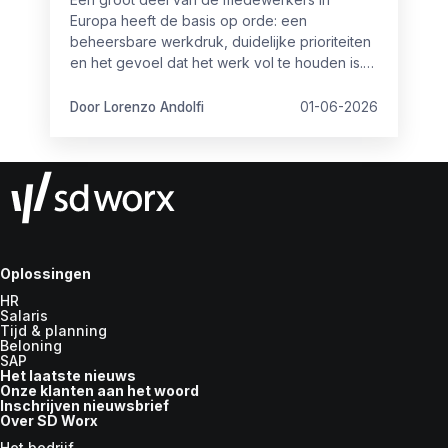
Europa heeft de basis op orde: een
beheersbare werkdruk, duidelijke prioriteiten
en het gevoel dat het werk vol te houden is.
Maar toch is het niet altijd even goed op
orde.
Door Lorenzo Andolfi
01-06-2026
Oplossingen
HR
Salaris
Tijd & planning
Beloning
SAP
Het laatste nieuws
Onze klanten aan het woord
Inschrijven nieuwsbrief
Over SD Worx
Het bedrijf