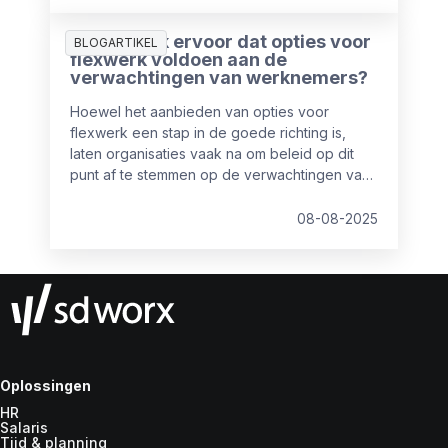
slechts 50% van de werknemers geeft aan
tevreden te zijn over hun huidige balans
Hoe zorg ik ervoor dat opties voor
werk/privé.
BLOGARTIKEL
flexwerk voldoen aan de
verwachtingen van werknemers?
Hoewel het aanbieden van opties voor
flexwerk een stap in de goede richting is,
laten organisaties vaak na om beleid op dit
punt af te stemmen op de verwachtingen van
werknemers. Ons onderzoek signaleert een
behoorlijke kloof: terwijl 62% van de
08-08-2025
werknemers de voorkeur geeft aan een
flexibel dagrooster, is dit momenteel slechts
voor 43% realiseerbaar. Zo waardeert 60%
van de werknemers flexwerk, maar slechts
43% kan er van profiteren.
Oplossingen
HR
Salaris
Tijd & planning