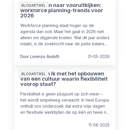
Van plannen naar vooruitkijken:
BLOGARTIKEL
workforce planning-trends voor
2026
Workforce planning staat hoger op de
agenda dan ooit. Maar het gaat in 2026 niet
alleen om stijgende kosten. Wat dit jaar anders
maakt, is de zoektocht naar de juiste balans
tussen mensen en AI-automatisering.
Door Lorenzo Andolfi
31-05-2026
Waar begin ik met het opbouwen
BLOGARTIKEL
van een cultuur waarin flexibiliteit
voorop staat?
Flexibiliteit is geen pluspunt op zich meer –
het wordt simpelweg verwacht. In heel Europa
onthult ons onderzoek dat extra vrije dagen
en flexibele werktijden de op één en twee na
meest gewaardeerde emolumenten zijn,
direct na salaris als hoogste prioriteit. Echter
11-08-2025