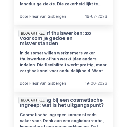
langdurige ziekte. Die zekerheid lijkt te
verdwijnen vanaf 1 januari 2027. Het
kabinet heeft plannen om de
Door Fleur van Gisbergen
16-07-2026
compensatieregelingen volledig af te
schaffen.
Zomerproof thuiswerken: zo
BLOGARTIKEL
voorkom je gedoe en
misverstanden
In de zomer willen werknemers vaker
thuiswerken of hun werktijden anders
indelen. Die flexibiliteit werkt prettig, maar
zorgt ook snel voor onduidelijkheid. Want
wat mag wel en wat niet? Wanneer is
iemand bereikbaar? En hoe blijft het werk
Door Fleur van Gisbergen
19-06-2026
goed doorlopen?
Ziekmelding bij een cosmetische
BLOGARTIKEL
ingreep: wat is het uitgangspunt?
Cosmetische ingrepen komen steeds
vaker voor. Denk aan een ooglidcorrectie,
liposuctie of een maagverkleining. Dat