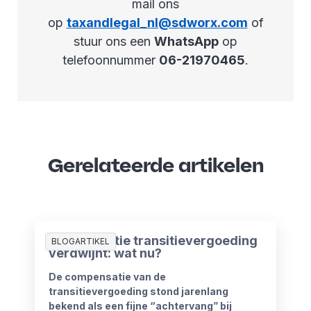
mail ons
op
taxandlegal_nl@sdworx.com
of
stuur ons een
WhatsApp
op
telefoonnummer
06-21970465
.
Gerelateerde artikelen
Compensatie transitievergoeding
BLOGARTIKEL
verdwijnt: wat nu?
De compensatie van de
transitievergoeding stond jarenlang
bekend als een fijne “achtervang” bij