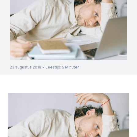
23 augustus 2018
-
Leestijd
:
5
Minuten