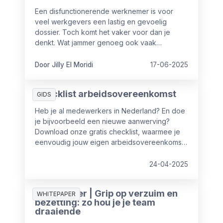
Een disfunctionerende werknemer is voor
veel werkgevers een lastig en gevoelig
dossier. Toch komt het vaker voor dan je
denkt. Wat jammer genoeg ook vaak
voorkomt, is dat er cruciale fouten worden
gemaakt in de aanpak ervan. Fouten die niet
Door Jilly El Moridi
17-06-2025
alleen het proces vertragen, maar ook
juridische of financiële risico’s met zich
Checklist arbeidsovereenkomst
meebrengen. In dit artikel delen we de 3
GIDS
meest gemaakte fouten en hoe je ze vermijdt.
Heb je al medewerkers in Nederland? En doe
je bijvoorbeeld een nieuwe aanwerving?
Download onze gratis checklist, waarmee je
eenvoudig jouw eigen arbeidsovereenkomst
controleert.
24-04-2025
Whitepaper | Grip op verzuim en
WHITEPAPER
bezetting: zo hou je je team
draaiende