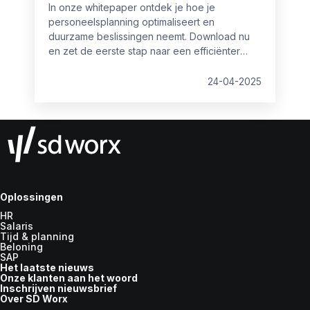
In onze whitepaper ontdek je hoe je
personeelsplanning optimaliseert en
duurzame beslissingen neemt. Download nu
en zet de eerste stap naar een efficiënter
personeelsbeleid!
24-04-2025
Oplossingen
HR
Salaris
Tijd & planning
Beloning
SAP
Het laatste nieuws
Onze klanten aan het woord
Inschrijven nieuwsbrief
Over SD Worx