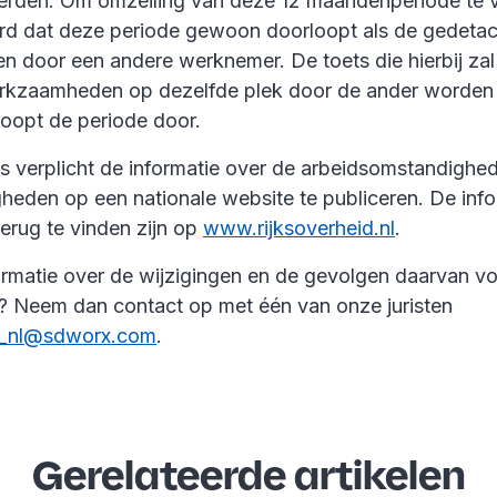
erden. Om omzeiling van deze 12 maandenperiode te 
erd dat deze periode gewoon doorloopt als de gedetach
n door een andere werknemer. De toets die hierbij zal
rkzaamheden op dezelfde plek door de ander worden ve
 loopt de periode door.
 is verplicht de informatie over de arbeidsomstandighe
eden op een nationale website te publiceren. De info
erug te vinden zijn op
www.rijksoverheid.nl
.
formatie over de wijzigingen en de gevolgen daarvan v
g? Neem dan contact op met één van onze juristen
l_nl@sdworx.com
.
Gerelateerde artikelen