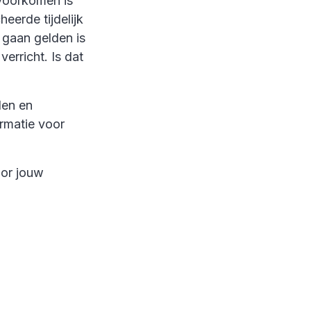
voorkomen is
eerde tijdelijk
 gaan gelden is
rricht. Is dat
den en
rmatie voor
oor jouw