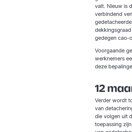
valt. Nieuw is 
verbindend ver
gedetacheerden
dekkingsgraad 
gedegen cao-on
Voorgaande gel
werknemers een
deze bepalinge
12 maa
Verder wordt t
van detacherin
die volgen uit
toepassing zij