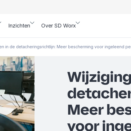
Inzichten
Over SD Worx
en in de detacheringsrichtlijn: Meer bescherming voor ingeleend p
Wijziging
detacheri
Meer be
voor ing