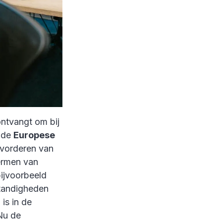
ntvangt om bij
t de
Europese
bevorderen van
hermen van
ijvoorbeeld
tandigheden
n
is in de
Nu de