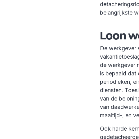
detacheringsri
belangrijkste w
Loon w
De werkgever w
vakantietoesla
de werkgever n
is bepaald dat 
periodieken, e
diensten. Toes
van de belonin
van daadwerkel
maaltijd-, en v
Ook harde kern
gedetacheerden