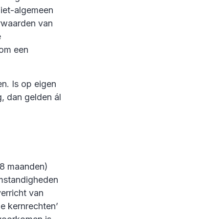
 niet-algemeen
orwaarden van
e
 om een
n. Is op eigen
, dan gelden ál
 18 maanden)
omstandigheden
erricht van
de kernrechten’