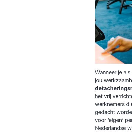
Wanneer je al
jou werkzaamhe
detacheringsri
het vrij verri
werknemers die
gedacht worden
voor ‘eigen’ p
Nederlandse we