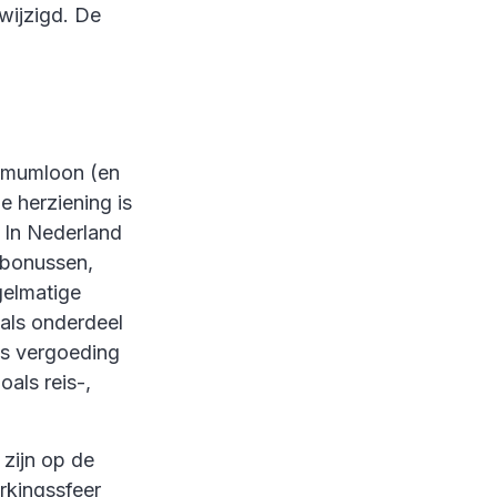
wijzigd. De
nimumloon (en
e herziening is
 In Nederland
n bonussen,
gelmatige
als onderdeel
ls vergoeding
als reis-,
zijn op de
rkingssfeer