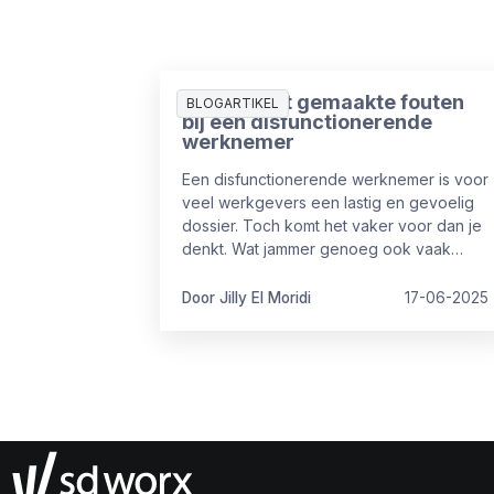
De 3 meest gemaakte fouten
BLOGARTIKEL
bij een disfunctionerende
werknemer
Een disfunctionerende werknemer is voor
veel werkgevers een lastig en gevoelig
dossier. Toch komt het vaker voor dan je
denkt. Wat jammer genoeg ook vaak
voorkomt, is dat er cruciale fouten
worden gemaakt in de aanpak ervan.
Door Jilly El Moridi
17-06-2025
Fouten die niet alleen het proces
vertragen, maar ook juridische of
financiële risico’s met zich meebrengen.
In dit artikel delen we de 3 meest
gemaakte fouten en hoe je ze vermijdt.