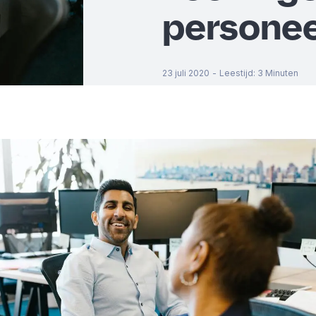
personee
23 juli 2020
-
Leestijd
:
3
Minuten