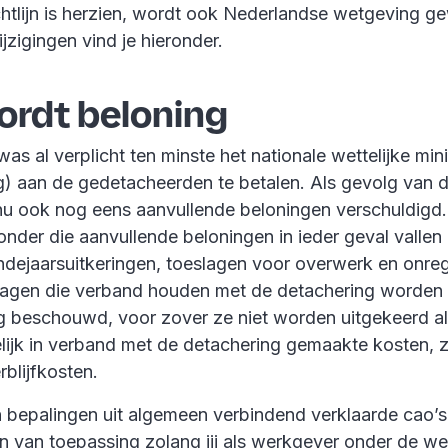
chtlijn is herzien, wordt ook Nederlandse wetgeving ge
ijzigingen vind je hieronder.
ordt beloning
as al verplicht ten minste het nationale wettelijke mi
g) aan de gedetacheerden te betalen. Als gevolg van d
u ook nog eens aanvullende beloningen verschuldigd.
onder die aanvullende beloningen in ieder geval valle
indejaarsuitkeringen, toeslagen voor overwerk en onre
lagen die verband houden met de detachering worden 
g beschouwd, voor zover ze niet worden uitgekeerd a
ijk in verband met de detachering gemaakte kosten, zo
erblijfkosten.
 bepalingen uit algemeen verbindend verklaarde cao’s 
 van toepassing zolang jij als werkgever onder de we