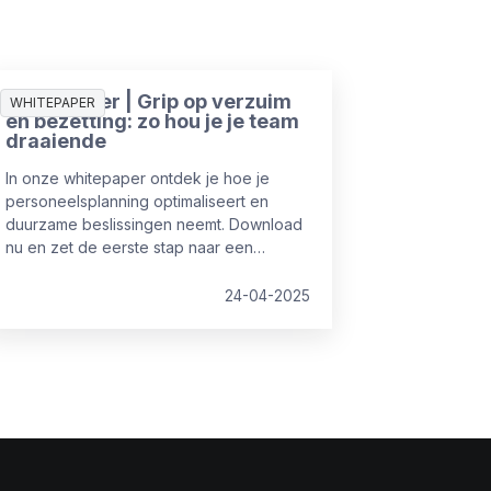
Whitepaper | Grip op verzuim
WHITEPAPER
en bezetting: zo hou je je team
draaiende
In onze whitepaper ontdek je hoe je
personeelsplanning optimaliseert en
duurzame beslissingen neemt. Download
nu en zet de eerste stap naar een
efficiënter personeelsbeleid!
24-04-2025