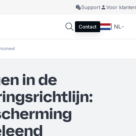
Support
Voor klanten
| NL
Contact
ersoneel
en in de
ngsrichtlijn:
scherming
eleend