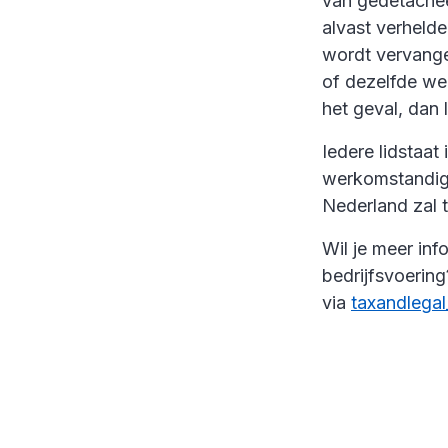
van gedetache
alvast verheld
wordt vervange
of dezelfde we
het geval, dan
Iedere lidstaat
werkomstandigh
Nederland zal t
Wil je meer in
bedrijfsvoerin
via
taxandlega