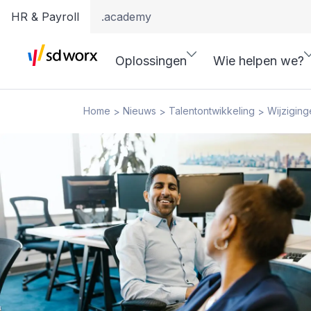
HR & Payroll
.academy
Oplossingen
Wie helpen we?
Home
Nieuws
Talentontwikkeling
Wijziging
>
>
>