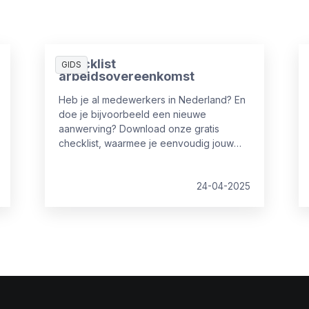
Checklist
GIDS
arbeidsovereenkomst
Heb je al medewerkers in Nederland? En
doe je bijvoorbeeld een nieuwe
aanwerving? Download onze gratis
checklist, waarmee je eenvoudig jouw
eigen arbeidsovereenkomst controleert.
24-04-2025