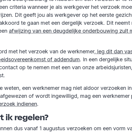
 geen criteria wanneer je als werkgever het verzoek m
wijzen. Dit geeft jou als werkgever op het eerste gezicht
akkoord te gaan met een dergelijk verzoek. Dit neemt 
 een
afwijzing van een deugdelijke onderbouwing zult
ord met het verzoek van de werknemer,
leg dit dan vas
beidsovereenkomst of addendum
. In een dergelijke situ
ontact op te nemen met een van onze arbeidsjuristen, z
st.
 weten, een werknemer mag niet aldoor verzoeken in
 afgewezen of wordt ingewilligd, mag een werknemer
rzoek indienen
.
 ik regelen?
nnen dus vanaf 1 augustus verzoeken om een vorm va