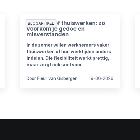
Zomerproof thuiswerken: zo
BLOGARTIKEL
voorkom je gedoe en
misverstanden
In de zomer willen werknemers vaker
thuiswerken of hun werktijden anders
indelen. Die flexibiliteit werkt prettig,
maar zorgt ook snel voor
onduidelijkheid. Want wat mag wel en
wat niet? Wanneer is iemand
Door Fleur van Gisbergen
19-06-2026
bereikbaar? En hoe blijft het werk goed
doorlopen?