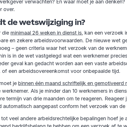
 werkgever verwachten? En waar moet je aan denken? 
r over.
t de wetswijziging in?
 die
minimaal 26 weken in dienst is
, kan een verzoek 
are en zekere arbeidsvoorwaarden. De nieuwe wet ge
oeg – geen criteria waar het verzoek van de werkne
in is in de wet vastgelegd wat een werknemer precie
ieder geval kan gedacht worden aan een vaste arbeids
), of een arbeidsovereenkomst voor onbepaalde tijd.
 moet je
binnen één maand schriftelijk en gemotiveerd 
 werknemer. Als je minder dan 10 werknemers in diens
re termijn van drie maanden om te reageren. Reageer je
d automatisch aangepast conform het verzoek van de
g tot veel andere arbeidsrechtelijke bepalingen hoef je
nd bedrijfsbelang te hebben om een verzoek af te w