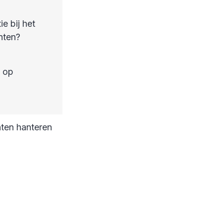
e bij het
nten?
op
ten hanteren