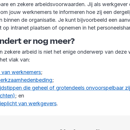
are en zekere arbeidsvoorwaarden. Jij als werkgever 
 om jouw werknemers te informeren hoe zij een dergeli
n binnen de organisatie. Je kunt bijvoorbeeld een aan
it op intranet plaatsen of opnemen in het personeelsh
ndert er nog meer?
 zekere arbeid is niet het enige onderwerp van deze w
het vlak van:
g van werknemers
;
werkzaamhedenbeding
;
ijdstippen die geheel of grotendeels onvoorspelbaar zi
chten)
; en
ieplicht van werkgevers
.