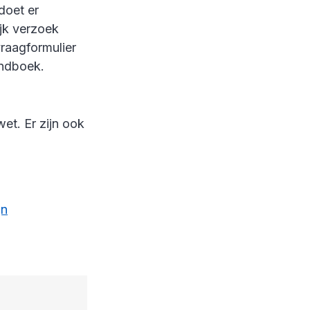
doet er
jk verzoek
vraagformulier
andboek.
et. Er zijn ook
jn