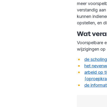
meer voorspelb
verstandig aan
kunnen indiene
opstellen, en d
Wat vera
Voorspelbare en
wijzigingen op 
de scholin
het neven
arbeid op t
(oproepkra
de informat