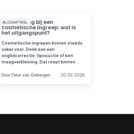
Ziekmelding bij een
BLOGARTIKEL
cosmetische ingreep: wat is
het uitgangspunt?
Cosmetische ingrepen komen steeds
vaker voor. Denk aan een
ooglidcorrectie, liposuctie of een
maagverkleining. Dat roept binnen
organisaties regelmatig vragen op.
Door Fleur van Gisbergen
20-05-2026