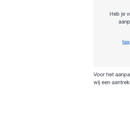
Heb je v
aanp
ta
Voor het aanp
wij een aantrekk