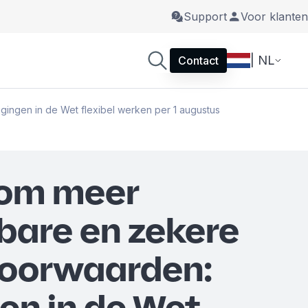
Support
Voor klanten
| NL
Contact
ingen in de Wet flexibel werken per 1 augustus
 om meer
bare en zekere
voorwaarden:
gen in de Wet