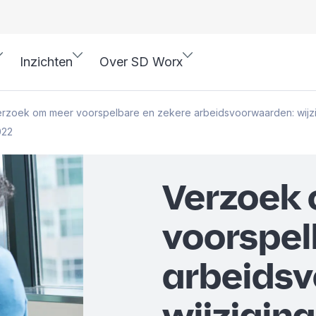
Inzichten
Over SD Worx
rzoek om meer voorspelbare en zekere arbeidsvoorwaarden: wijzig
022
Verzoek
voorspel
arbeids
wijzigin