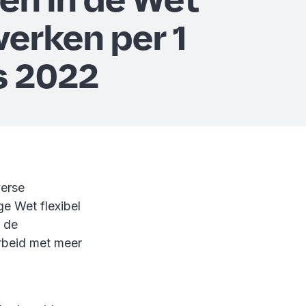
werken per 1
s 2022
verse
e Wet flexibel
 de
arbeid met meer