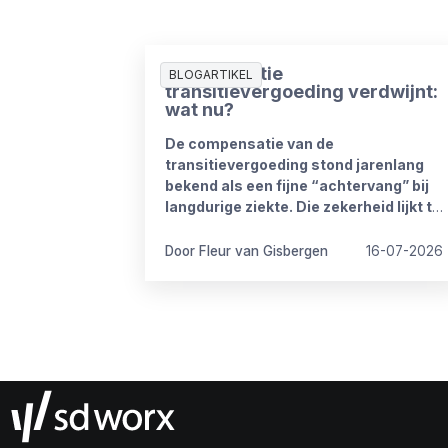
Compensatie
BLOGARTIKEL
transitievergoeding verdwijnt:
wat nu?
De compensatie van de
transitievergoeding stond jarenlang
bekend als een fijne “achtervang” bij
langdurige ziekte. Die zekerheid lijkt te
verdwijnen vanaf 1 januari 2027. Het
kabinet heeft plannen om de
Door Fleur van Gisbergen
16-07-2026
compensatieregelingen volledig af te
schaffen.