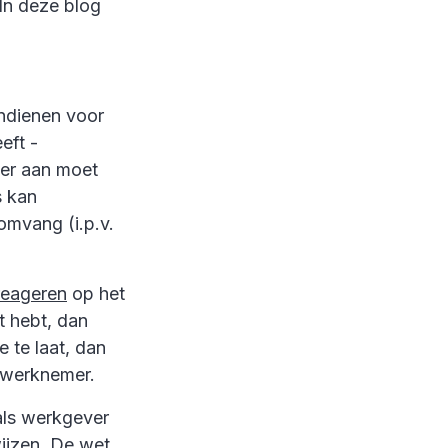
In deze blog
indienen voor
eft -
mer aan moet
s kan
omvang (i.p.v.
reageren
op het
t hebt, dan
 te laat, dan
 werknemer.
 als werkgever
ijzen. De wet