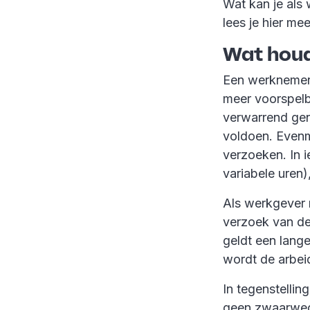
Wat kan je als
lees je hier mee
Wat houd
Een werknemer
meer voorspelb
verwarrend gen
voldoen. Evenm
verzoeken. In 
variabele uren
Als werkgever
verzoek van de
geldt een lange
wordt de arbei
In tegenstellin
geen
zwaarwege