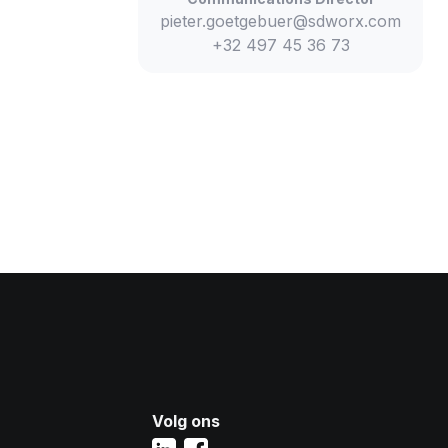
pieter.goetgebuer@sdworx.com
+32 497 45 36 73
Volg ons