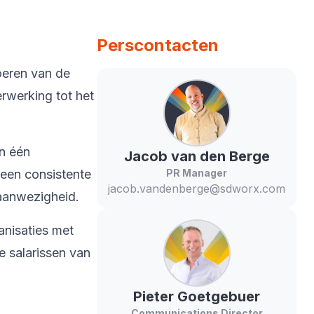
Perscontacten
oeren van de
rwerking tot het
in één
Jacob
van den Berge
 een consistente
PR Manager
jacob.vandenberge@sdworx.com
 aanwezigheid.
anisaties met
 salarissen van
Pieter
Goetgebuer
Communications Director