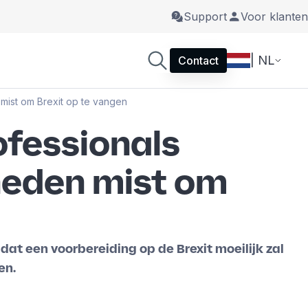
Support
Voor klanten
| NL
Contact
 mist om Brexit op te vangen
rofessionals
heden mist om
at een voorbereiding op de Brexit moeilijk zal
en.