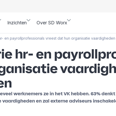
Inzichten
Over SD Worx
hr- en payrollprofessionals vreest dat hun organisatie vaardigheden
rie hr- en payrollp
rganisatie vaardig
en
veel werknemers ze in het VK hebben. 63% denkt d
he vaardigheden en zal externe adviseurs inschakel