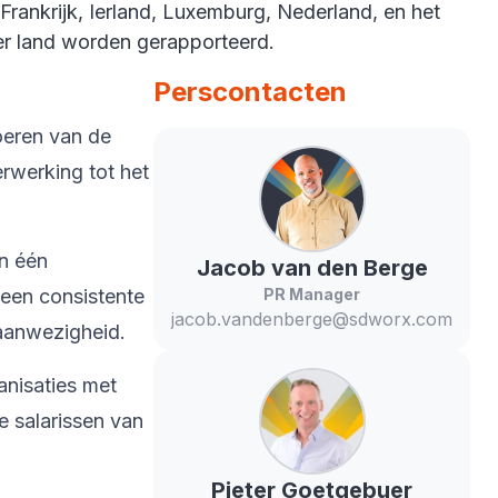
Frankrijk, Ierland, Luxemburg, Nederland, en het
r land worden gerapporteerd.
Perscontacten
oeren van de
rwerking tot het
in één
Jacob
van den Berge
 een consistente
PR Manager
jacob.vandenberge@sdworx.com
 aanwezigheid.
anisaties met
 salarissen van
Pieter
Goetgebuer