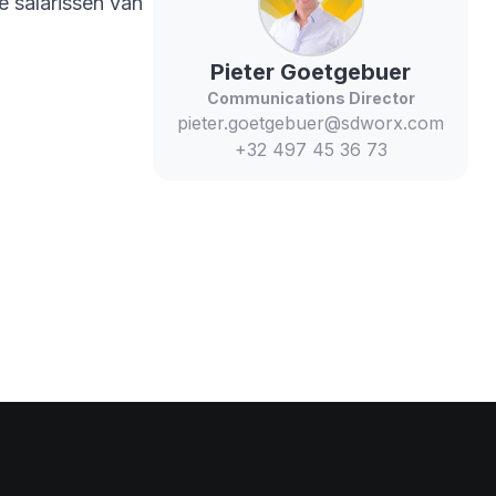
 salarissen van
Pieter
Goetgebuer
Communications Director
pieter.goetgebuer@sdworx.com
+32 497 45 36 73