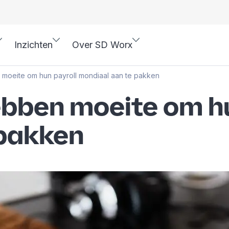
Inzichten
Over SD Worx
n moeite om hun payroll mondiaal aan te pakken
ebben moeite om hu
 pakken