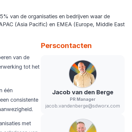
55% van de organisaties en bedrijven waar de
APAC (Asia Pacific) en EMEA (Europe, Middle East
Perscontacten
oeren van de
rwerking tot het
in één
Jacob
van den Berge
 een consistente
PR Manager
jacob.vandenberge@sdworx.com
 aanwezigheid.
anisaties met