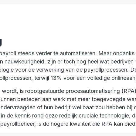
g
ayroll steeds verder te automatiseren. Maar ondanks d
en nauwkeurigheid, zijn er toch nog heel wat bedrijve
ologie voor de verwerking van de payrollprocessen. 
llprocessen, terwijl 13% voor een volledige onlineaa
ker wordt, is robotgestuurde procesautomatisering (RPA
ven kunnen besteden aan werk met meer toegevoegde waa
ondervraagden of hun bedrijf wel baat zou hebben bij 
n de kennis rond deze redelijk cruciale technologie, d
n payrollbeheer, is de hogere kwaliteit die RPA kan b