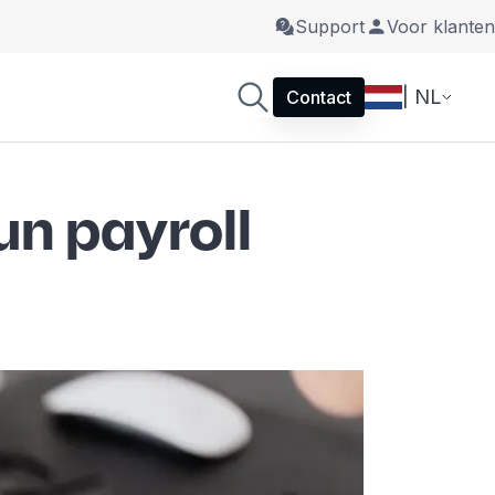
Support
Voor klanten
| NL
Contact
n payroll