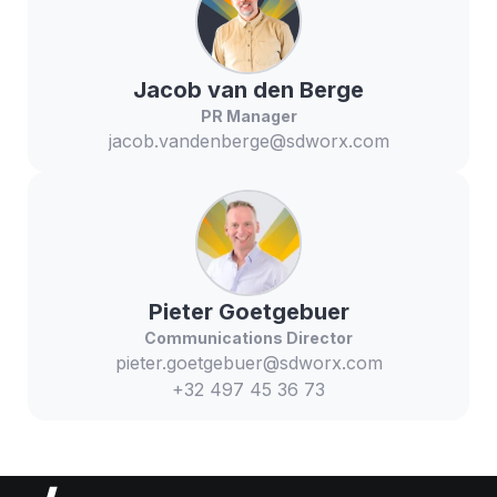
Jacob
van den Berge
PR Manager
jacob.vandenberge@sdworx.com
Pieter
Goetgebuer
Communications Director
pieter.goetgebuer@sdworx.com
+32 497 45 36 73