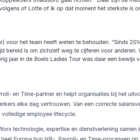
ervolgens of Lotte of ik op dat moment het sterkste is
) voor het team heeft weten te behouden. “Sinds 2014 i
d bereid is om zichzelf weg te cijferen voor anderen. 
g jaar in de Boels Ladies Tour was daar een bewijs van
l- en Time-partner en helpt organisaties bij het uitv
kers elke dag vertrouwen. Van een correcte salarisve
volledige employee lifecycle.
orx technologie, expertise en dienstverlening samen 
n heel Europa hun HR-, Payroll- en Time-processen op