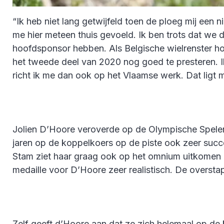
“Ik heb niet lang getwijfeld toen de ploeg mij een
me hier meteen thuis gevoeld. Ik ben trots dat we
hoofdsponsor hebben. Als Belgische wielrenster ho
het tweede deel van 2020 nog goed te presteren. Ik
richt ik me dan ook op het Vlaamse werk. Dat ligt m
Jolien D’Hoore veroverde op de Olympische Spelen
jaren op de koppelkoers op de piste ook zeer suc
Stam ziet haar graag ook op het omnium uitkomen i
medaille voor D’Hoore zeer realistisch. De oversta
Zelf geeft d’Hoore aan dat ze zich helemaal op de 