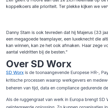
koppelkoers alle prioriteit. Ter plekke kijken we v
Danny Stam is ook tevreden dat hij Majerus (33 jaar
een megagoede teamplayer, een luxeknecht die altij
kan winnen, kan ze het ook afmaken. Haar zege vori
aantal veldritten bij de besten.”
Over SD Worx
SD Worx
is de toonaangevende Europese HR-, Payrol
kritische processen waarop werkgevers en medewer
beheren van tijd, data en compliance gedurende de 
Als de ruggengraat van werk in Europa brengt SD W
geïntegreerde oplossing. Zo kunnen organisaties i