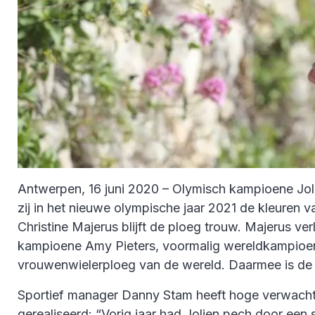
Antwerpen, 16 juni 2020 – Olymisch kampioene Joli
zij in het nieuwe olympische jaar 2021 de kleur
Christine Majerus blijft de ploeg trouw. Majerus 
kampioene Amy Pieters, voormalig wereldkampioene
vrouwenwielerploeg van de wereld. Daarmee is de 
Sportief manager Danny Stam heeft hoge verwachti
gerealiseerd: “Vorig jaar had Jolien pech door een