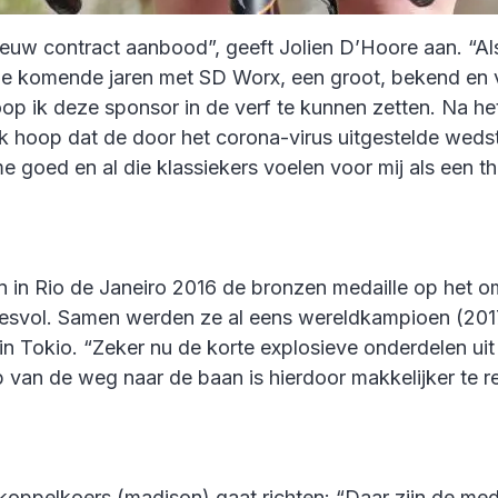
 nieuw contract aanbood”, geeft Jolien D’Hoore aan. “A
 de komende jaren met SD Worx, een groot, bekend en 
op ik deze sponsor in de verf te kunnen zetten. Na he
 hoop dat de door het corona-virus uitgestelde wedstr
e goed en al die klassiekers voelen voor mij als een th
 in Rio de Janeiro 2016 de bronzen medaille op het o
cesvol. Samen werden ze al eens wereldkampioen (201
n Tokio. “Zeker nu de korte explosieve onderdelen uit
p van de weg naar de baan is hierdoor makkelijker te r
koppelkoers (madison) gaat richten: “Daar zijn de med