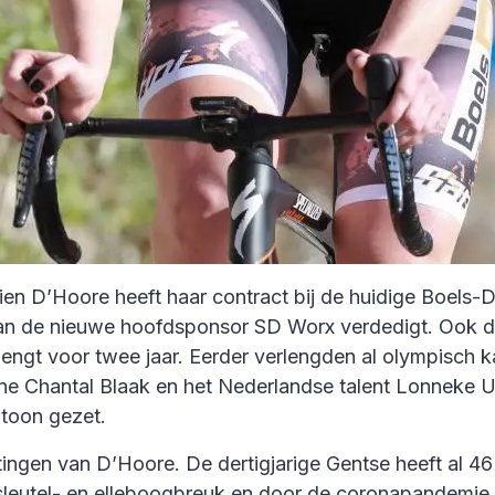
en D’Hoore heeft haar contract bij de huidige Boels-
en van de nieuwe hoofdsponsor SD Worx verdedigt. Oo
verlengt voor twee jaar. Eerder verlengden al olympis
 Chantal Blaak en het Nederlandse talent Lonneke Un
toon gezet.
ngen van D’Hoore. De dertigjarige Gentse heeft al 4
 sleutel- en elleboogbreuk en door de coronapandemie 