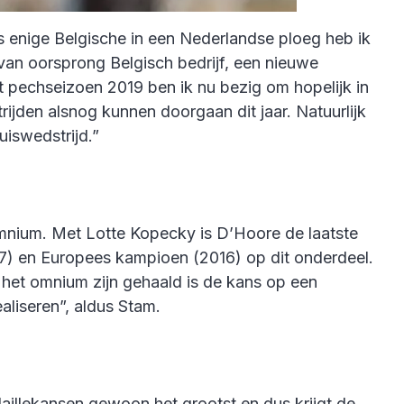
ls enige Belgische in een Nederlandse ploeg heb ik
van oorsprong Belgisch bedrijf, een nieuwe
t pechseizoen 2019 ben ik nu bezig om hopelijk in
ijden alsnog kunnen doorgaan dit jaar. Natuurlijk
uiswedstrijd.”
mnium. Met Lotte Kopecky is D’Hoore de laatste
7) en Europees kampioen (2016) op dit onderdeel.
 het omnium zijn gehaald is de kans op een
ealiseren”, aldus Stam.
aillekansen gewoon het grootst en dus krijgt de