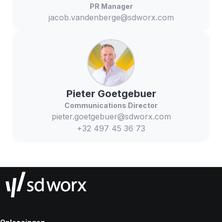
PR Manager
jacob.vandenberge@sdworx.com
Pieter
Goetgebuer
Communications Director
pieter.goetgebuer@sdworx.com
+32 497 45 36 73