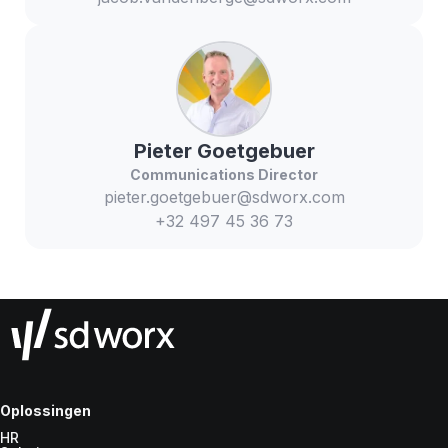
Pieter
Goetgebuer
Communications Director
pieter.goetgebuer@sdworx.com
+32 497 45 36 73
Oplossingen
HR