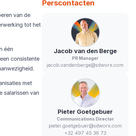
Perscontacten
oeren van de
rwerking tot het
in één
Jacob
van den Berge
 een consistente
PR Manager
jacob.vandenberge@sdworx.com
 aanwezigheid.
anisaties met
 salarissen van
Pieter
Goetgebuer
Communications Director
pieter.goetgebuer@sdworx.com
+32 497 45 36 73