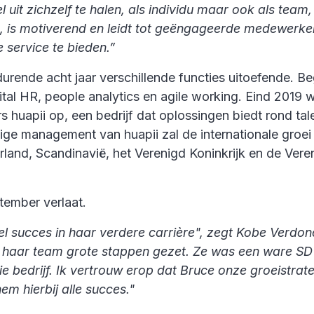
it zichzelf te halen, als individu maar ook als team, 
es, is motiverend en leidt tot geëngageerde medewerke
service te bieden.”
urende acht jaar verschillende functies uitoefende. Beg
l HR, people analytics en agile working. Eind 2019 werd
ers huapii op, een bedrijf dat oplossingen biedt rond
ge management van huapii zal de internationale groei v
erland, Scandinavië, het Verenigd Koninkrijk en de Ver
tember verlaat.
l succes in haar verdere carrière", zegt Kobe Verdonc
et haar team grote stappen gezet. Ze was een ware S
ie bedrijf. Ik vertrouw erop dat Bruce onze groeistra
em hierbij alle succes."