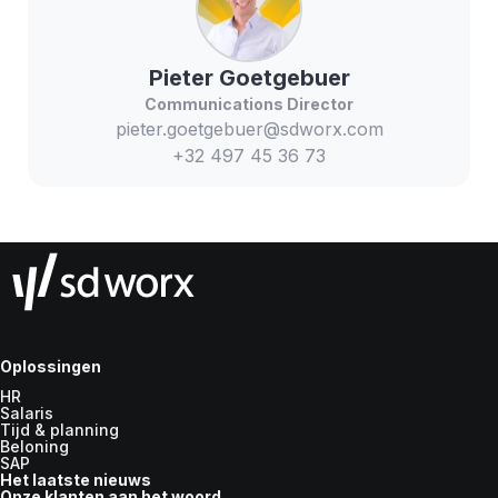
Pieter
Goetgebuer
Communications Director
pieter.goetgebuer@sdworx.com
+32 497 45 36 73
Oplossingen
HR
Salaris
Tijd & planning
Beloning
SAP
Het laatste nieuws
Onze klanten aan het woord