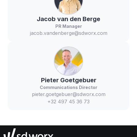
Jacob
van den Berge
PR Manager
jacob.vandenberge@sdworx.com
Pieter
Goetgebuer
Communications Director
pieter.goetgebuer@sdworx.com
+32 497 45 36 73