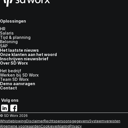
Oplossingen
HR
Salaris
Tijd & planning
Beloning
SAP
Het laatste nieuws
Onze klanten aan het woord
Inschrijven nieuwsbrief
Over SD Worx
Het bedrijf
Werken bij SD Worx
Team SD Worx
Demo aanvragen
Contact
Volg ons
© SD Worx
2026
Whistleblowing
Disclaimer
Rechtspersoonsgegevens
Systeemvereisten
Algemene voorwaarden
Cookieverklaring
Privacy