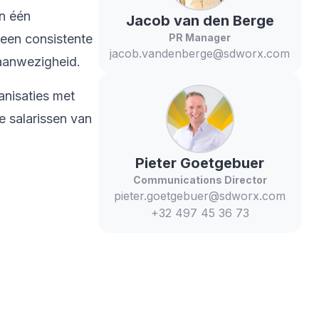
in één
Jacob
van den Berge
 een consistente
PR Manager
jacob.vandenberge@sdworx.com
 aanwezigheid.
anisaties met
 salarissen van
Pieter
Goetgebuer
Communications Director
pieter.goetgebuer@sdworx.com
+32 497 45 36 73