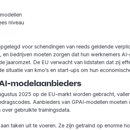
-modellen
ees niveau
elegd voor schendingen van reeds geldende verplichtin
n bedrijven moeten zorgen dat hun werknemers AI-gelet
e jaaromzet. De EU verwacht van lidstaten dat zij ef
de situatie van kmo’s en start-ups om hun economische
PAI-modelaanbieders
ugustus 2025 op de EU-markt worden gebracht, vallen 
 gedragscodes. Aanbieders van GPAI-modellen moeten o
 over gebruikte trainingsdata.
an taken uit te voeren. Ze zijn getraind op enorme ho