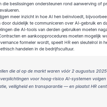
n die beslissingen ondersteunen rond aanwerving of pro
evalueren.
jgen meer inzicht in hoe AI hen beïnvloedt, bijvoorbeel
door duidelijk te communiceren over AI-gebruik en d
elingen die AI-tools van derden gebruiken moeten na
. Contracten en aankoopprocedures moeten mogelijk w
ernance formeler wordt, speelt HR een sleutelrol in 
thisch handelen in de bedrijfscultuur.
llen die al op de markt waren vóór 2 augustus 2025
verplichtingen voor hoog-risico AI-systemen volgen 
tie, veiligheid en transparantie — en plaatst HR cen