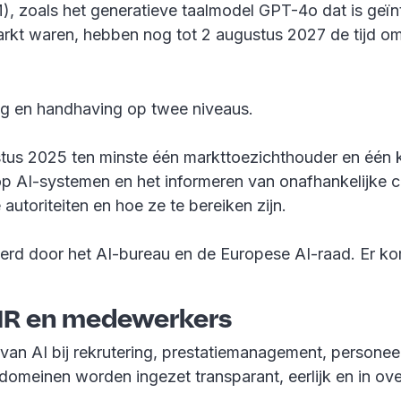
), zoals het generatieve taalmodel GPT-4o dat is geï
kt waren, hebben nog tot 2 augustus 2027 de tijd om 
ing en handhaving op twee niveaus.
ustus 2025 ten minste één markttoezichthouder en één k
 op AI-systemen en het informeren van onafhankelijke c
autoriteiten en hoe ze te bereiken zijn.
erd door het AI-bureau en de Europese AI-raad. Er k
 HR en medewerkers
 van AI bij rekrutering, prestatiemanagement, person
 domeinen worden ingezet transparant, eerlijk en in o