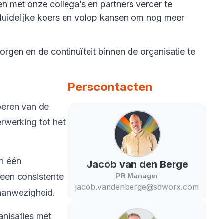
men met onze collega’s en partners verder te
uidelijke koers en volop kansen om nog meer
gen en de continuïteit binnen de organisatie te
Perscontacten
oeren van de
rwerking tot het
in één
Jacob
van den Berge
 een consistente
PR Manager
jacob.vandenberge@sdworx.com
 aanwezigheid.
anisaties met