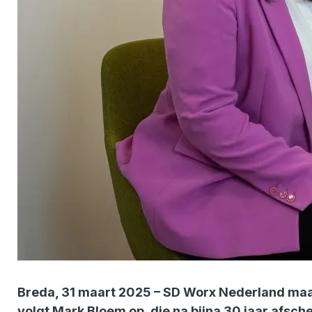
Breda, 31 maart 2025 – SD Worx Nederland maakt
volgt Mark Bloem op, die na bijna 30 jaar afsch