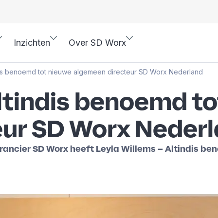
Inzichten
Over SD Worx
ndis benoemd tot nieuwe algemeen directeur SD Worx Nederland
Altindis benoemd t
eur SD Worx Neder
ncier SD Worx heeft Leyla Willems – Altindis be