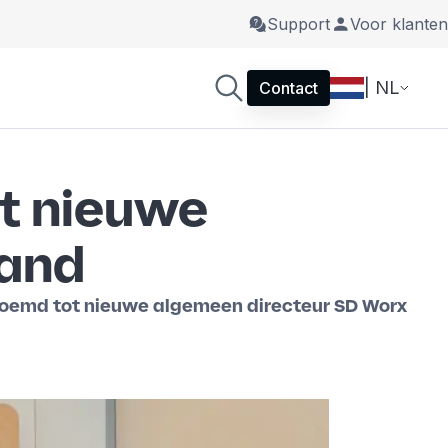
Support
Voor klanten
| NL
Contact
ot nieuwe
land
noemd tot nieuwe algemeen directeur SD Worx