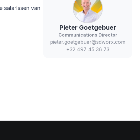
 salarissen van
Pieter
Goetgebuer
Communications Director
pieter.goetgebuer@sdworx.com
+32 497 45 36 73