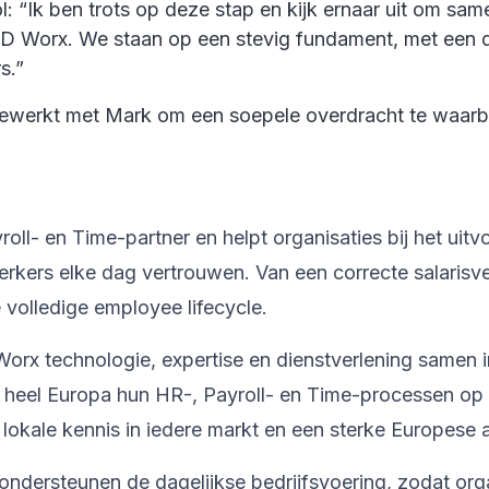
ol: “Ik ben trots op deze stap en kijk ernaar uit om sa
D Worx. We staan op een stevig fundament, met een d
s.”
ewerkt met Mark om een soepele overdracht te waarbor
l- en Time-partner en helpt organisaties bij het uitv
kers elke dag vertrouwen. Van een correcte salarisve
volledige employee lifecycle.
orx technologie, expertise en dienstverlening samen 
n heel Europa hun HR-, Payroll- en Time-processen op
lokale kennis in iedere markt en een sterke Europese
ondersteunen de dagelijkse bedrijfsvoering, zodat org