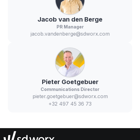
Jacob
van den Berge
PR Manager
jacob.vandenberge@sdworx.com
Pieter
Goetgebuer
Communications Director
pieter.goetgebuer@sdworx.com
+32 497 45 36 73