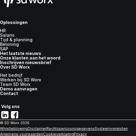
Oplossingen
HR
Salaris
Tijd & planning
Beloning
SAP
Het laatste nieuws
Onze klanten aan het woord
Inschrijven nieuwsbrief
Over SD Worx
Het bedrijf
Werken bij SD Worx
Team SD Worx
Demo aanvragen
Contact
Volg ons
© SD Worx
2026
Whistleblowing
Disclaimer
Rechtspersoonsgegevens
Systeemvereisten
Algemene voorwaarden
Cookieverklaring
Privacy