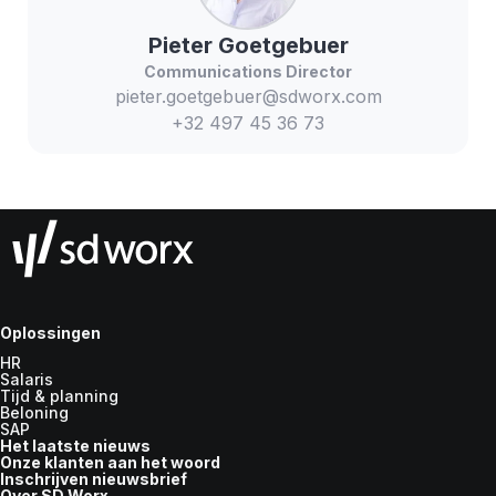
Pieter
Goetgebuer
Communications Director
pieter.goetgebuer@sdworx.com
+32 497 45 36 73
Oplossingen
HR
Salaris
Tijd & planning
Beloning
SAP
Het laatste nieuws
Onze klanten aan het woord
Inschrijven nieuwsbrief
Over SD Worx