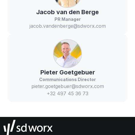
Jacob
van den Berge
PR Manager
jacob.vandenberge@sdworx.com
Pieter
Goetgebuer
Communications Director
pieter.goetgebuer@sdworx.com
+32 497 45 36 73