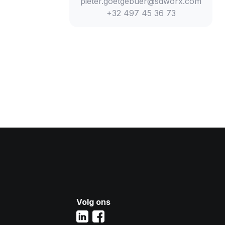
pieter.goetgebuer@sdworx.com
+32 497 45 36 73
Volg ons