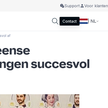
Support
Voor klanten
| NL
Contact
svol af
eense
singen succesvol