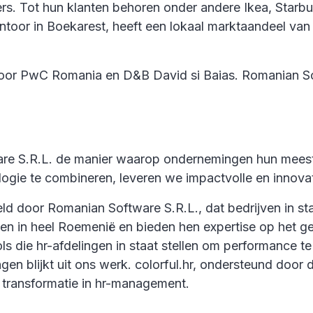
Tot hun klanten behoren onder andere Ikea, Starbuck
ntoor in Boekarest, heeft een lokaal marktaandeel v
oor PwC Romania en D&B David si Baias. Romanian So
ware S.R.L. de manier waarop ondernemingen hun mees
ogie te combineren, leveren we impactvolle en innovat
d door Romanian Software S.R.L., dat bedrijven in staa
ven in heel Roemenië en bieden hen expertise op het 
ols die hr-afdelingen in staat stellen om performance 
ngen blijkt uit ons werk. colorful.hr, ondersteund doo
le transformatie in hr-management.