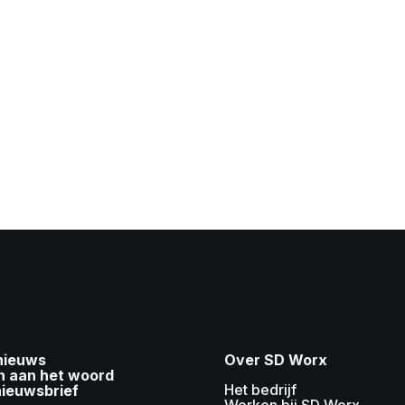
 nieuws
Over SD Worx
n aan het woord
Het bedrijf
nieuwsbrief
Werken bij SD Worx