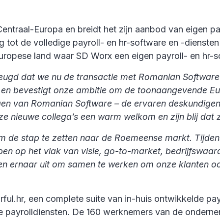
 Centraal-Europa en breidt het zijn aanbod van eigen pa
g tot de volledige payroll- en hr-software en -dienst
uropese land waar SD Worx een eigen payroll- en hr-s
eugd dat we nu de transactie met Romanian Software 
pa en bevestigt onze ambitie om de toonaangevende E
gen van Romanian Software – de ervaren deskundigen 
ze nieuwe collega’s een warm welkom en zijn blij dat
m de stap te zetten naar de Roemeense markt. Tijde
bben op het vlak van visie, go-to-market, bedrijfswaa
ken ernaar uit om samen te werken om onze klanten oo
rful.hr, een complete suite van in-huis ontwikkelde p
 payrolldiensten. De 160 werknemers van de onderne