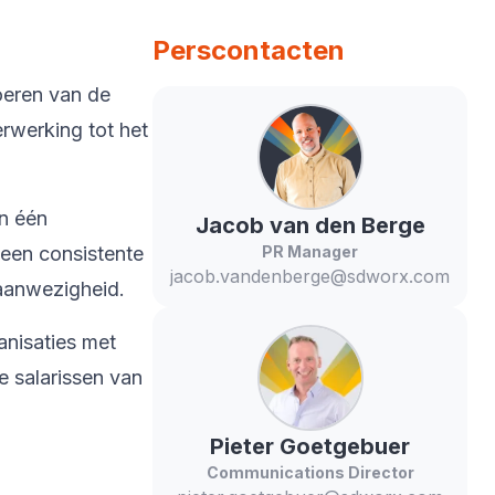
Perscontacten
oeren van de
rwerking tot het
in één
Jacob
van den Berge
 een consistente
PR Manager
jacob.vandenberge@sdworx.com
 aanwezigheid.
anisaties met
 salarissen van
Pieter
Goetgebuer
Communications Director