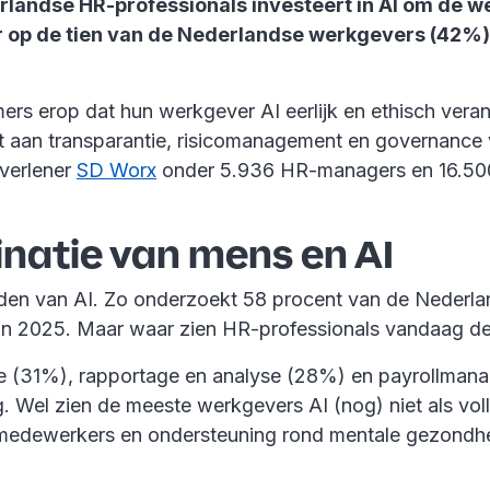
erlandse HR-professionals investeert in AI om de w
er op de tien van de Nederlandse werkgevers (42%) 
rs erop dat hun werkgever AI eerlijk en ethisch veran
lt aan transparantie, risicomanagement en governance
tverlener
SD Worx
onder 5.936 HR-managers en 16.500
natie van mens en AI
den van AI. Zo onderzoekt 58 procent van de Nederla
in 2025. Maar waar zien HR-professionals vandaag de
tie (31%), rapportage en analyse (28%) en payrollm
ling. Wel zien de meeste werkgevers AI (nog) niet als 
medewerkers en ondersteuning rond mentale gezondhei