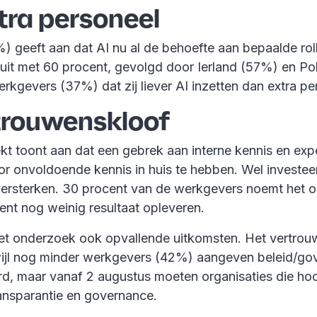
xtra personeel
 geeft aan dat AI nu al de behoefte aan bepaalde roll
it met 60 procent, gevolgd door Ierland (57%) en Pol
kgevers (37%) dat zij liever AI inzetten dan extra p
trouwenskloof
ekt toont aan dat een gebrek aan interne kennis en expe
voor onvoldoende kennis in huis te hebben. Wel investe
ersterken. 30 procent van de werkgevers noemt het on
ent nog weinig resultaat opleveren.
het onderzoek ook opvallende uitkomsten. Het vertrou
terwijl nog minder werkgevers (42%) aangeven beleid/g
d, maar vanaf 2 augustus moeten organisaties die hoo
ransparantie en governance.