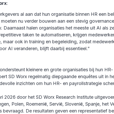
orx
:
kgevers al aan dat hun organisatie binnen HR een bel
es moeten nu verder bouwen aan een stevig governancek
 Daarnaast halen organisaties het meeste uit AI als ze
repetitieve taken te automatiseren, krijgen medewerk
ie, maar ook in training en begeleiding, zodat medew
r AI veranderen, blijft daarbij essentieel.”
ndersteunt kleinere en grote organisaties bij hun HR-
oert SD Worx regelmatig diepgaande enquêtes uit in h
rdevolle inzichten om hun HR- en payrollstrategie sch
i 2026 door het SD Worx Research Institute uitgevoerd
rwegen, Polen, Roemenië, Servië, Slovenië, Spanje, het 
evraagd. De resultaten geven een representatief beel