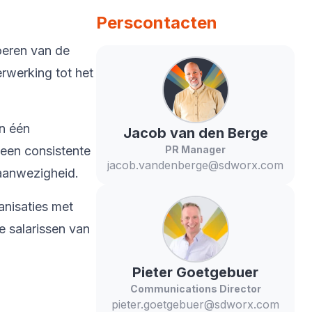
Perscontacten
oeren van de
rwerking tot het
in één
Jacob
van den Berge
 een consistente
PR Manager
jacob.vandenberge@sdworx.com
 aanwezigheid.
anisaties met
 salarissen van
Pieter
Goetgebuer
Communications Director
pieter.goetgebuer@sdworx.com