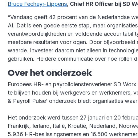
Bruce Fecheyr-Lippens
,
Chief HR Officer bij SD W
“Vandaag geeft 42 procent van de Nederlandse wer
AI. Dat is een goede eerste stap, maar organisati
verantwoordelijkheden en voldoende accountability.
meetbare resultaten voor ogen. Door bijvoorbeeld 
waarde. Investeer daarom niet alleen in technolog
gebruiken. Heldere communicatie over hoe rollen doo
Over het onderzoek
Europees HR- en payrolldienstenverlener SD Worx o
te blijven houden bij werkgevers en werknemers, v
& Payroll Pulse’ onderzoek biedt organisaties waa
Het onderzoek werd tussen 27 januari en 20 februar
Frankrijk, Ierland, Italië, Kroatië, Nederland, Noo
5.936 HR-beslissingsnemers en 16.500 werknemers b