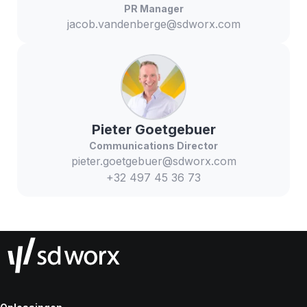
PR Manager
jacob.vandenberge@sdworx.com
Pieter
Goetgebuer
Communications Director
pieter.goetgebuer@sdworx.com
+32 497 45 36 73