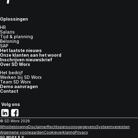
Oplossingen
HR
Salaris
Tijd & planning
Beloning
SAP
Het laatste nieuws
Onze klanten aan het woord
Inschrijven nieuwsbrief
Over SD Worx
Het bedrijf
Werken bij SD Worx
Team SD Worx
Demo aanvragen
Contact
Volg ons
© SD Worx
2026
Whistleblowing
Disclaimer
Rechtspersoonsgegevens
Systeemvereisten
Algemene voorwaarden
Cookieverklaring
Privacy
SD WORX B.V.