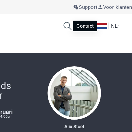
Support
Voor klanten
| NL
Contact