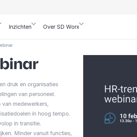
Inzichten
Over SD Worx
ebinar
binar
ren druk en organisaties
elingen van personeel.
n van medewerkers,
isatiedoelen in hoog tempo.
olop in transitie.
ken. Minder vanuit functies,