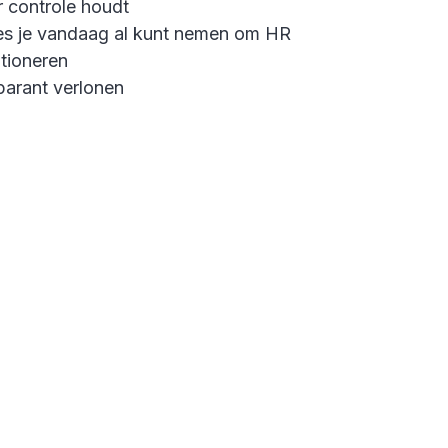
r controle houdt
es je vandaag al kunt nemen om HR
itioneren
parant verlonen