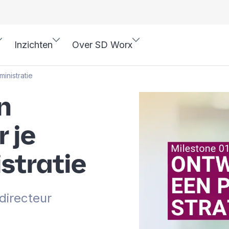
Inzichten
Over SD Worx
inistratie
n
 je
stratie
directeur