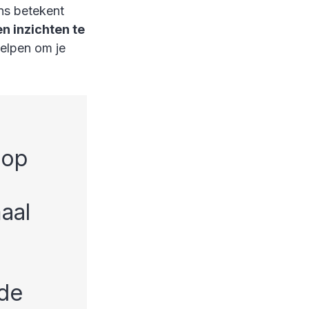
ens betekent
n inzichten te
helpen om je
oop
aal
 de