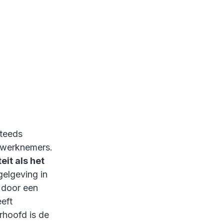
steeds
 werknemers.
eit als het
gelgeving in
 door een
eeft
erhoofd is de