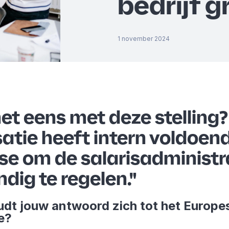
bedrijf g
1 november 2024
 het eens met deze stelling?
atie heeft intern voldoen
se om de salarisadministr
ndig te regelen."
dt jouw antwoord zich tot het Europe
de?