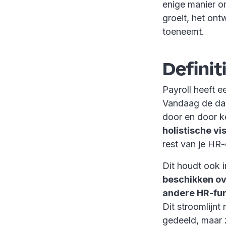
enige manier om
groeit, het ont
toeneemt.
Definit
Payroll heeft e
Vandaag de dag
door en door k
holistische vi
rest van je HR
Dit houdt ook i
beschikken ov
andere HR-fun
Dit stroomlijnt
gedeeld, maar z