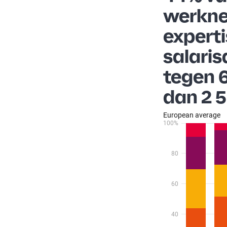
werkne
expert
salaris
tegen 
dan 2 