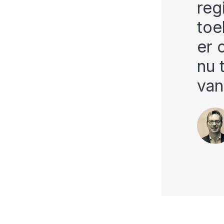
reg
toe
er 
nu 
van