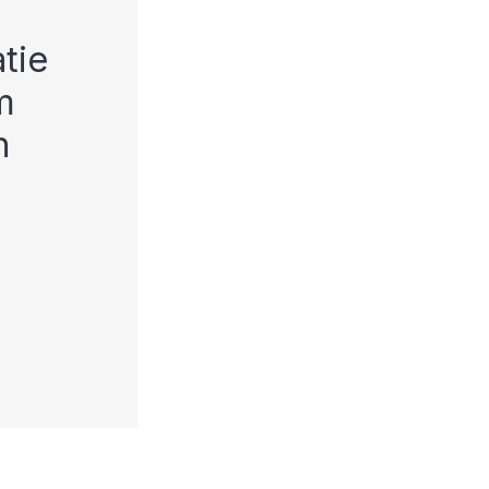
tie
m
n