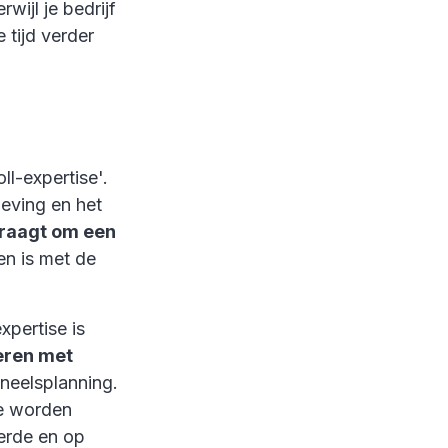
wijl je bedrijf
 tijd verder
ll-expertise'.
eving en het
vraagt om een
en is met de
xpertise is
eren met
oneelsplanning.
me worden
eerde en op