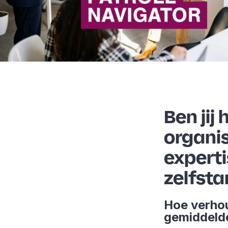
Ben jij
organis
experti
zelfsta
Hoe verhou
gemiddel