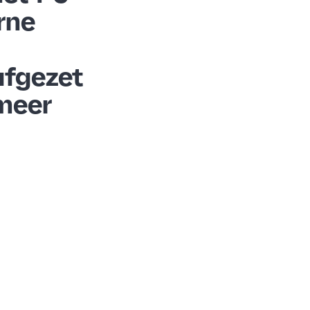
rne
afgezet
meer