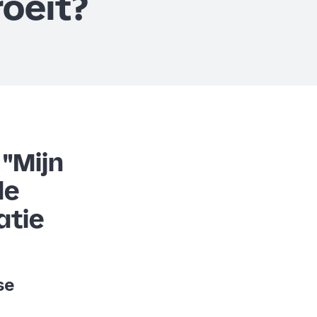
roeit?
 "Mijn
de
atie
se