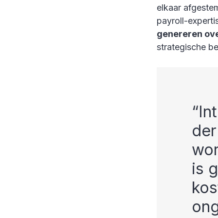
elkaar afgeste
payroll-expert
genereren ove
strategische be
In
der
wor
is 
kos
ong