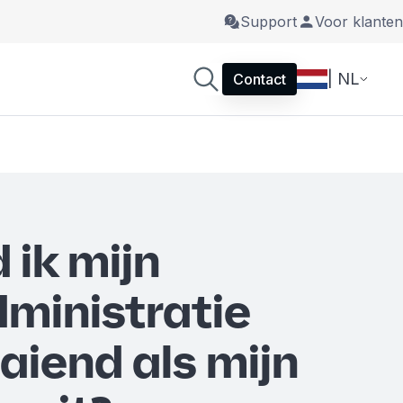
Support
Voor klanten
| NL
Contact
 ik mijn
dministratie
aiend als mijn