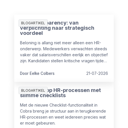
Pay Transparency: van
BLOGARTIKEL
verplichting naar strategisch
voordeel
Beloning is allang niet meer alleen een HR-
onderwerp. Medewerkers verwachten steeds
vaker dat salarisverschillen eerlijk en objectief
zijn. Kandidaten stellen kritische vragen tijdens
sollicitaties en ook vanuit wet- en regelgeving
nemen de eisen rondom transparantie toe.
Door Eelke Colbers
21-07-2026
Meer grip op HR-processen met
BLOGARTIKEL
slimme checklists
Met de nieuwe Checklist-functionaliteit in
Cobra breng je structuur aan in terugkerende
HR-processen en weet iedereen precies wat
er moet gebeuren.