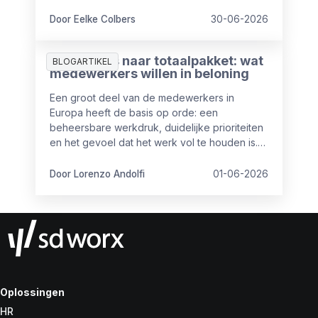
Door Eelke Colbers
30-06-2026
Van salaris naar totaalpakket: wat
BLOGARTIKEL
medewerkers willen in beloning
Een groot deel van de medewerkers in
Europa heeft de basis op orde: een
beheersbare werkdruk, duidelijke prioriteiten
en het gevoel dat het werk vol te houden is.
Maar toch is het niet altijd even goed op
orde.
Door Lorenzo Andolfi
01-06-2026
Oplossingen
HR