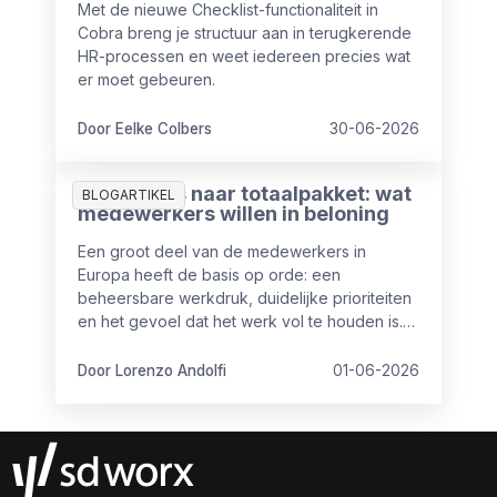
Met de nieuwe Checklist-functionaliteit in
Cobra breng je structuur aan in terugkerende
HR-processen en weet iedereen precies wat
er moet gebeuren.
Door Eelke Colbers
30-06-2026
Van salaris naar totaalpakket: wat
BLOGARTIKEL
medewerkers willen in beloning
Een groot deel van de medewerkers in
Europa heeft de basis op orde: een
beheersbare werkdruk, duidelijke prioriteiten
en het gevoel dat het werk vol te houden is.
Maar toch is het niet altijd even goed op
orde.
Door Lorenzo Andolfi
01-06-2026