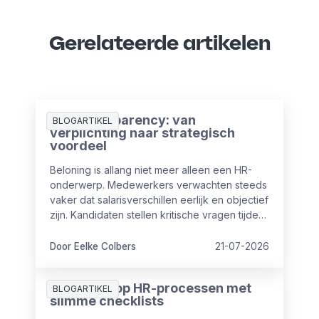
Gerelateerde artikelen
Pay Transparency: van
BLOGARTIKEL
verplichting naar strategisch
voordeel
Beloning is allang niet meer alleen een HR-
onderwerp. Medewerkers verwachten steeds
vaker dat salarisverschillen eerlijk en objectief
zijn. Kandidaten stellen kritische vragen tijdens
sollicitaties en ook vanuit wet- en regelgeving
nemen de eisen rondom transparantie toe.
Door Eelke Colbers
21-07-2026
Meer grip op HR-processen met
BLOGARTIKEL
slimme checklists