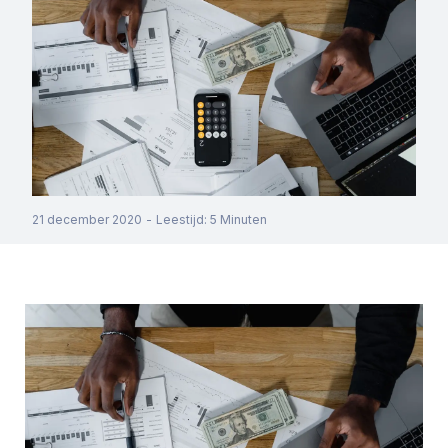
21 december 2020
-
Leestijd
:
5
Minuten