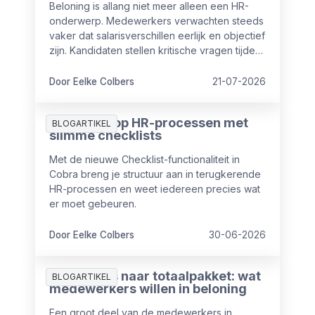
Beloning is allang niet meer alleen een HR-
onderwerp. Medewerkers verwachten steeds
vaker dat salarisverschillen eerlijk en objectief
zijn. Kandidaten stellen kritische vragen tijdens
sollicitaties en ook vanuit wet- en regelgeving
nemen de eisen rondom transparantie toe.
Door Eelke Colbers
21-07-2026
Meer grip op HR-processen met
BLOGARTIKEL
slimme checklists
Met de nieuwe Checklist-functionaliteit in
Cobra breng je structuur aan in terugkerende
HR-processen en weet iedereen precies wat
er moet gebeuren.
Door Eelke Colbers
30-06-2026
Van salaris naar totaalpakket: wat
BLOGARTIKEL
medewerkers willen in beloning
Een groot deel van de medewerkers in