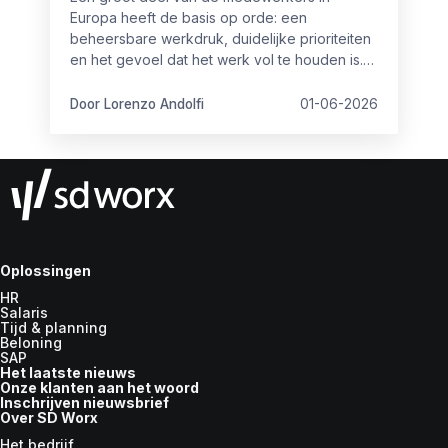
Europa heeft de basis op orde: een
beheersbare werkdruk, duidelijke prioriteiten
en het gevoel dat het werk vol te houden is.
Maar toch is het niet altijd even goed op
orde.
Door Lorenzo Andolfi
01-06-2026
Oplossingen
HR
Salaris
Tijd & planning
Beloning
SAP
Het laatste nieuws
Onze klanten aan het woord
Inschrijven nieuwsbrief
Over SD Worx
Het bedrijf