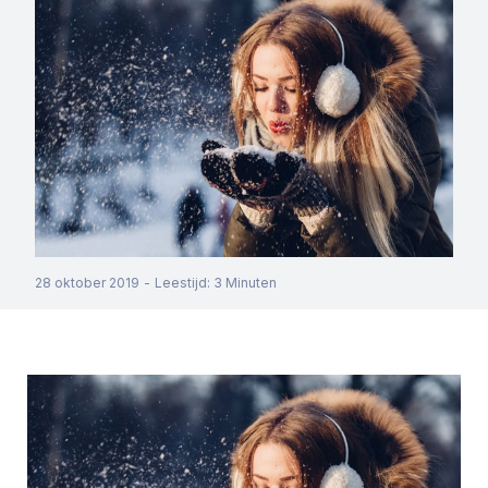
28 oktober 2019
-
Leestijd
:
3
Minuten