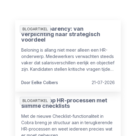
Pay Transparency: van
BLOGARTIKEL
verplichting naar strategisch
voordeel
Beloning is allang niet meer alleen een HR-
onderwerp. Medewerkers verwachten steeds
vaker dat salarisverschillen eerlijk en objectief
zijn. Kandidaten stellen kritische vragen tijdens
sollicitaties en ook vanuit wet- en regelgeving
nemen de eisen rondom transparantie toe.
Door Eelke Colbers
21-07-2026
Meer grip op HR-processen met
BLOGARTIKEL
slimme checklists
Met de nieuwe Checklist-functionaliteit in
Cobra breng je structuur aan in terugkerende
HR-processen en weet iedereen precies wat
er moet gebeuren.