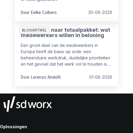
Door Eelke Colbers
30-06-2026
Van salaris naar totaalpakket: wat
BLOGARTIKEL
medewerkers willen in beloning
Een groot deel van de medewerkers in
Europa heeft de basis op orde: een
beheersbare werkdruk, duidelijke prioriteiten
en het gevoel dat het werk vol te houden is.
Maar toch is het niet altijd even goed op
orde.
Door Lorenzo Andolfi
01-06-2026
Oplossingen