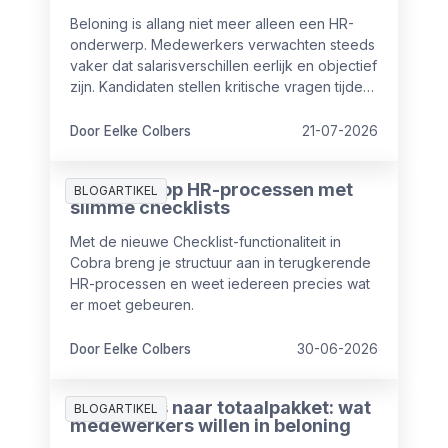
Beloning is allang niet meer alleen een HR-
onderwerp. Medewerkers verwachten steeds
vaker dat salarisverschillen eerlijk en objectief
zijn. Kandidaten stellen kritische vragen tijdens
sollicitaties en ook vanuit wet- en regelgeving
nemen de eisen rondom transparantie toe.
Door Eelke Colbers
21-07-2026
Meer grip op HR-processen met
BLOGARTIKEL
slimme checklists
Met de nieuwe Checklist-functionaliteit in
Cobra breng je structuur aan in terugkerende
HR-processen en weet iedereen precies wat
er moet gebeuren.
Door Eelke Colbers
30-06-2026
Van salaris naar totaalpakket: wat
BLOGARTIKEL
medewerkers willen in beloning