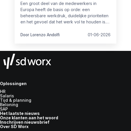
Een groot deel van de medewerkers in
Europa heeft de basis op orde: een
beheersbare werkdruk, duidelijke prioriteiten
en het gevoel dat het werk vol te houden is.
Maar toch is het niet altijd even goed op
orde.
Door Lorenzo Andolfi
01-06-2026
Oplossingen
HR
Salaris
Tijd & planning
Beloning
SAP
Het laatste nieuws
Onze klanten aan het woord
Inschrijven nieuwsbrief
Over SD Worx