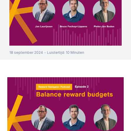
18 september 2024
-
Luistertijd
:
10
Minuten