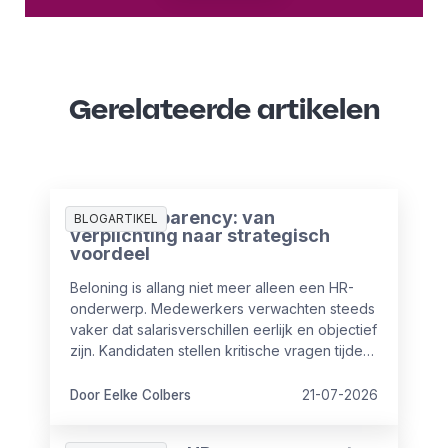
Gerelateerde artikelen
Pay Transparency: van
BLOGARTIKEL
verplichting naar strategisch
voordeel
Beloning is allang niet meer alleen een HR-
onderwerp. Medewerkers verwachten steeds
vaker dat salarisverschillen eerlijk en objectief
zijn. Kandidaten stellen kritische vragen tijdens
sollicitaties en ook vanuit wet- en regelgeving
nemen de eisen rondom transparantie toe.
Door Eelke Colbers
21-07-2026