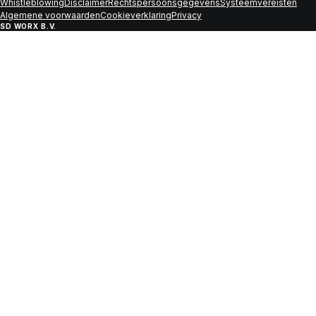
Whistleblowing
Disclaimer
Rechtspersoonsgegevens
Systeemvereisten
Algemene voorwaarden
Cookieverklaring
Privacy
SD WORX B.V.