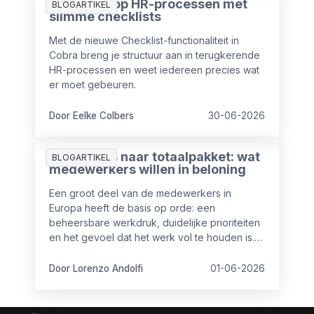
Meer grip op HR-processen met
BLOGARTIKEL
slimme checklists
Met de nieuwe Checklist-functionaliteit in
Cobra breng je structuur aan in terugkerende
HR-processen en weet iedereen precies wat
er moet gebeuren.
Door Eelke Colbers
30-06-2026
Van salaris naar totaalpakket: wat
BLOGARTIKEL
medewerkers willen in beloning
Een groot deel van de medewerkers in
Europa heeft de basis op orde: een
beheersbare werkdruk, duidelijke prioriteiten
en het gevoel dat het werk vol te houden is.
Maar toch is het niet altijd even goed op
orde.
Door Lorenzo Andolfi
01-06-2026