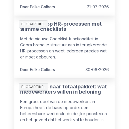
sollicitaties en ook vanuit wet- en regelgeving
nemen de eisen rondom transparantie toe.
Door Eelke Colbers
21-07-2026
Meer grip op HR-processen met
BLOGARTIKEL
slimme checklists
Met de nieuwe Checklist-functionaliteit in
Cobra breng je structuur aan in terugkerende
HR-processen en weet iedereen precies wat
er moet gebeuren.
Door Eelke Colbers
30-06-2026
Van salaris naar totaalpakket: wat
BLOGARTIKEL
medewerkers willen in beloning
Een groot deel van de medewerkers in
Europa heeft de basis op orde: een
beheersbare werkdruk, duidelijke prioriteiten
en het gevoel dat het werk vol te houden is.
Maar toch is het niet altijd even goed op