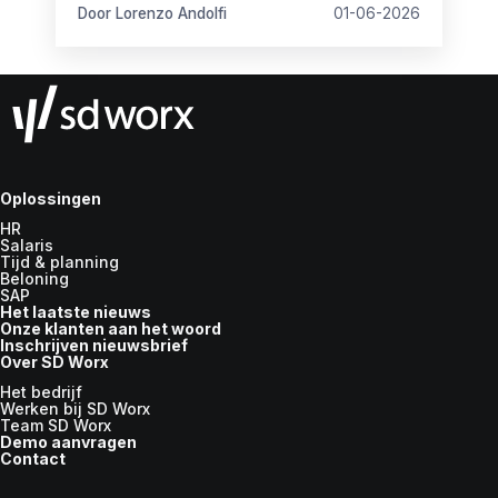
orde.
Door Lorenzo Andolfi
01-06-2026
Oplossingen
HR
Salaris
Tijd & planning
Beloning
SAP
Het laatste nieuws
Onze klanten aan het woord
Inschrijven nieuwsbrief
Over SD Worx
Het bedrijf
Werken bij SD Worx
Team SD Worx
Demo aanvragen
Contact