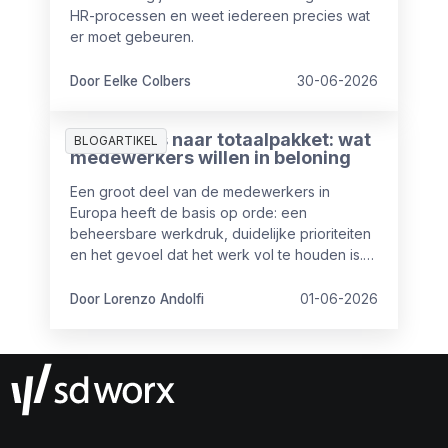
HR-processen en weet iedereen precies wat
er moet gebeuren.
Door Eelke Colbers
30-06-2026
Van salaris naar totaalpakket: wat
BLOGARTIKEL
medewerkers willen in beloning
Een groot deel van de medewerkers in
Europa heeft de basis op orde: een
beheersbare werkdruk, duidelijke prioriteiten
en het gevoel dat het werk vol te houden is.
Maar toch is het niet altijd even goed op
orde.
Door Lorenzo Andolfi
01-06-2026