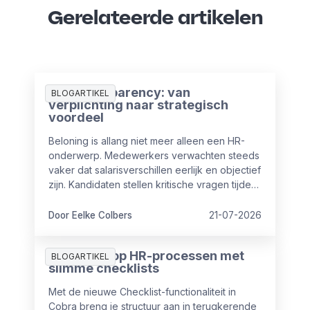
Gerelateerde artikelen
Pay Transparency: van
BLOGARTIKEL
verplichting naar strategisch
voordeel
Beloning is allang niet meer alleen een HR-
onderwerp. Medewerkers verwachten steeds
vaker dat salarisverschillen eerlijk en objectief
zijn. Kandidaten stellen kritische vragen tijdens
sollicitaties en ook vanuit wet- en regelgeving
nemen de eisen rondom transparantie toe.
Door Eelke Colbers
21-07-2026
Meer grip op HR-processen met
BLOGARTIKEL
slimme checklists
Met de nieuwe Checklist-functionaliteit in
Cobra breng je structuur aan in terugkerende