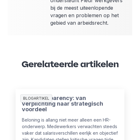
ondersteunt Fleur werkgevers
bij de meest uiteenlopende
vragen en problemen op het
gebied van arbeidsrecht.
Gerelateerde artikelen
Pay Transparency: van
BLOGARTIKEL
verplichting naar strategisch
voordeel
Beloning is allang niet meer alleen een HR-
onderwerp. Medewerkers verwachten steeds
vaker dat salarisverschillen eerlijk en objectief
zijn. Kandidaten stellen kritische vragen tijdens