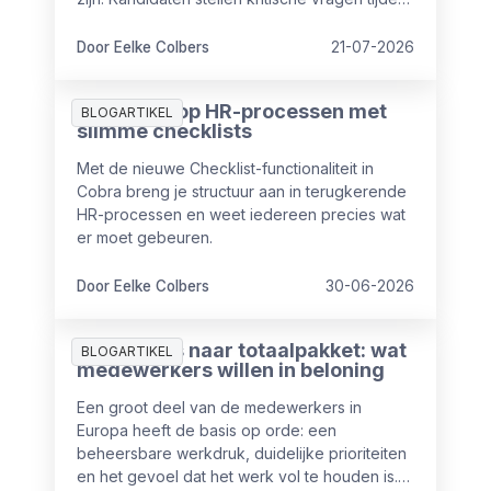
sollicitaties en ook vanuit wet- en regelgeving
nemen de eisen rondom transparantie toe.
Door Eelke Colbers
21-07-2026
Meer grip op HR-processen met
BLOGARTIKEL
slimme checklists
Met de nieuwe Checklist-functionaliteit in
Cobra breng je structuur aan in terugkerende
HR-processen en weet iedereen precies wat
er moet gebeuren.
Door Eelke Colbers
30-06-2026
Van salaris naar totaalpakket: wat
BLOGARTIKEL
medewerkers willen in beloning
Een groot deel van de medewerkers in
Europa heeft de basis op orde: een
beheersbare werkdruk, duidelijke prioriteiten
en het gevoel dat het werk vol te houden is.