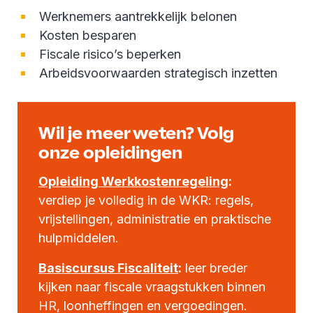
Werknemers aantrekkelijk belonen
Kosten besparen
Fiscale risico’s beperken
Arbeidsvoorwaarden strategisch inzetten
Wil je meer weten? Volg
onze opleidingen
Opleiding Werkkostenregeling
:
verdiep je volledig in de WKR: regels,
vrijstellingen, administratie en praktische
hulpmiddelen.
Basiscursus Fiscaliteit
:
leer breder
kijken naar fiscale vraagstukken binnen
HR, loonheffingen en vergoedingen.