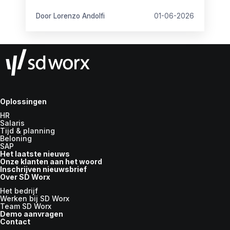
Maar toch is het niet altijd even goed op
orde.
Door Lorenzo Andolfi
01-06-2026
Oplossingen
HR
Salaris
Tijd & planning
Beloning
SAP
Het laatste nieuws
Onze klanten aan het woord
Inschrijven nieuwsbrief
Over SD Worx
Het bedrijf
Werken bij SD Worx
Team SD Worx
Demo aanvragen
Contact