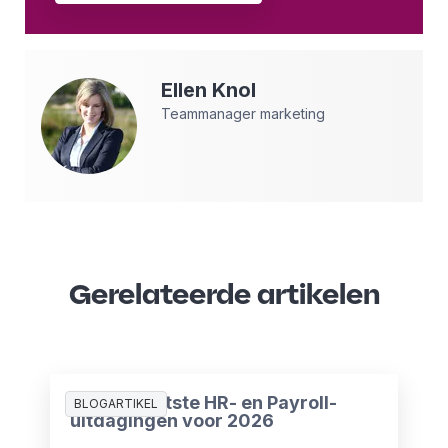
Ellen
Knol
Teammanager marketing
Gerelateerde artikelen
De 10 grootste HR- en Payroll-
BLOGARTIKEL
uitdagingen voor 2026