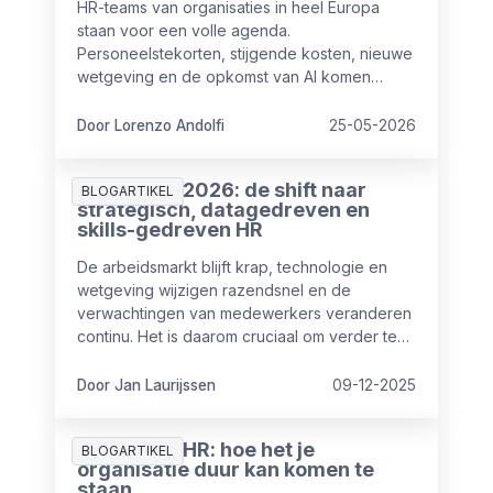
HR-teams van organisaties in heel Europa
staan voor een volle agenda.
Personeelstekorten, stijgende kosten, nieuwe
wetgeving en de opkomst van AI komen
tegelijk op hen af. De vraag is niet of deze
uitdagingen bestaan. De vraag is welke het
Door Lorenzo Andolfi
25-05-2026
hardst drukken en wat HR daaraan kan doen.
HR-trends 2026: de shift naar
BLOGARTIKEL
strategisch, datagedreven en
skills-gedreven HR
De arbeidsmarkt blijft krap, technologie en
wetgeving wijzigen razendsnel en de
verwachtingen van medewerkers veranderen
continu. Het is daarom cruciaal om verder te
kijken dan het dagelijkse HR-werk. In 2026
groeien veel HR-afdelingen door van
Door Jan Laurijssen
09-12-2025
uitvoerende naar strategische partner die
veel waarde toevoegt op organisatieniveau.
Duurzaam HR: hoe het je
In dit artikel vind je de belangrijkste HR-trends
BLOGARTIKEL
organisatie duur kan komen te
voor 2026, met concrete inzichten en
staan