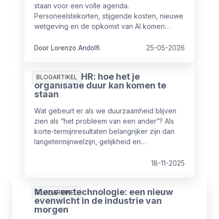
staan voor een volle agenda.
Personeelstekorten, stijgende kosten, nieuwe
wetgeving en de opkomst van AI komen
tegelijk op hen af. De vraag is niet of deze
uitdagingen bestaan. De vraag is welke het
Door Lorenzo Andolfi
25-05-2026
hardst drukken en wat HR daaraan kan doen.
Duurzaam HR: hoe het je
BLOGARTIKEL
organisatie duur kan komen te
staan
Wat gebeurt er als we duurzaamheid blijven
zien als “het probleem van een ander”? Als
korte-termijnresultaten belangrijker zijn dan
langetermijnwelzijn, gelijkheid en
wendbaarheid? En wat als je medewerkers
sneller groeien dan de systemen die hen
18-11-2025
zouden moeten ondersteunen?
Mens en technologie: een nieuw
BLOGARTIKEL
evenwicht in de industrie van
morgen