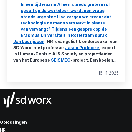
In een tijd waarin AI een steeds grotere rol
speelt op de werkvloer, wordt één vraag
steeds urgenter: Hoe zorgen we ervoor dat
technologie de mens versterkt in plaats
van vervangt? Tijdens een gesprek op de
Erasmus Universiteit in Rotterdam sprak
Jan Laurijssen
, HR-evangelist & onderzoeker van
SD Worx, met professor
Jason Pridmore
, expert
in Human-Centric AI & Society en projectleider
van het Europese
SEISMEC
-project. Een boeiend
gesprek over paradoxen, testpilots en de rol van
HR in een AI-gedreven wereld.
16-11-2025
Oplossingen
HR