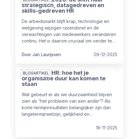
strategisch, datagedreven en
skills-gedreven HR
De arbeidsmarkt blijft krap, technologie en
wetgeving wijzigen razendsnel en de
verwachtingen van medewerkers veranderen
continu. Het is daarom cruciaal om verder te
kijken dan het dagelijkse HR-werk. In 2026
groeien veel HR-afdelingen door van
Door Jan Laurijssen
09-12-2025
uitvoerende naar strategische partner die
veel waarde toevoegt op organisatieniveau.
Duurzaam HR: hoe het je
In dit artikel vind je de belangrijkste HR-trends
BLOGARTIKEL
organisatie duur kan komen te
voor 2026, met concrete inzichten en
staan
praktische stappen om vandaag al mee te
starten.
Wat gebeurt er als we duurzaamheid blijven
zien als “het probleem van een ander”? Als
korte-termijnresultaten belangrijker zijn dan
langetermijnwelzijn, gelijkheid en
wendbaarheid? En wat als je medewerkers
sneller groeien dan de systemen die hen
18-11-2025
zouden moeten ondersteunen?