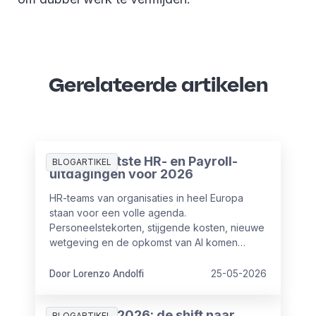
Gerelateerde artikelen
De 10 grootste HR- en Payroll-
BLOGARTIKEL
uitdagingen voor 2026
HR-teams van organisaties in heel Europa
staan voor een volle agenda.
Personeelstekorten, stijgende kosten, nieuwe
wetgeving en de opkomst van AI komen
tegelijk op hen af. De vraag is niet of deze
uitdagingen bestaan. De vraag is welke het
Door Lorenzo Andolfi
25-05-2026
hardst drukken en wat HR daaraan kan doen.
HR-trends 2026: de shift naar
BLOGARTIKEL