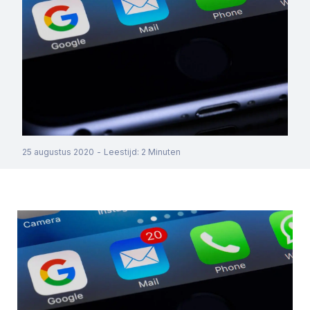
25 augustus 2020
-
Leestijd
:
2
Minuten