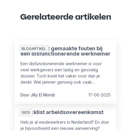
Gerelateerde artikelen
De 3 meest gemaakte fouten bij
BLOGARTIKEL
een disfunctionerende werknemer
Een disfunctionerende werknemer is voor
veel werkgevers een lastig en gevoelig
dossier. Toch komt het vaker voor dan je
denkt. Wat jammer genoeg ook vaak
voorkomt, is dat er cruciale fouten worden
gemaakt in de aanpak ervan. Fouten die niet
Door Jilly El Moridi
17-06-2025
alleen het proces vertragen, maar ook
juridische of financiële risico’s met zich
Checklist arbeidsovereenkomst
meebrengen. In dit artikel delen we de 3
GIDS
meest gemaakte fouten en hoe je ze vermijdt.
Heb je al medewerkers in Nederland? En doe
je bijvoorbeeld een nieuwe aanwerving?