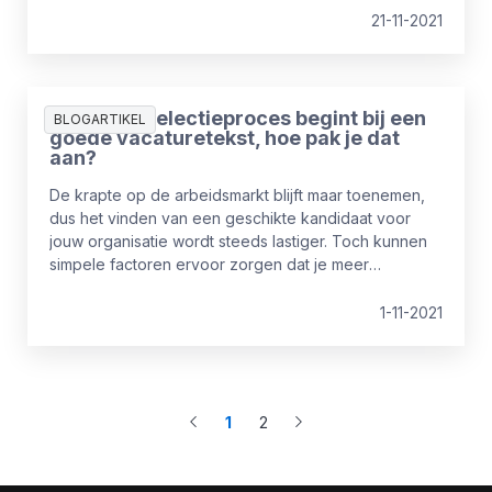
kans ook dat je meteen onbenut talent ontdekt.
21-11-2021
Een goed selectieproces begint bij een
BLOGARTIKEL
goede vacaturetekst, hoe pak je dat
aan?
De krapte op de arbeidsmarkt blijft maar toenemen,
dus het vinden van een geschikte kandidaat voor
jouw organisatie wordt steeds lastiger. Toch kunnen
simpele factoren ervoor zorgen dat je meer
sollicitaties ontvangt. Denk bijvoorbeeld eens aan
een vacaturetekst.
1-11-2021
1
2