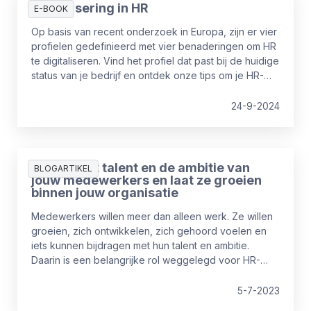
Digitalisering in HR
E-BOOK
Op basis van recent onderzoek in Europa, zijn er vier
profielen gedefinieerd met vier benaderingen om HR
te digitaliseren. Vind het profiel dat past bij de huidige
status van je bedrijf en ontdek onze tips om je HR-
digitalisering naar een hoger niveau te tillen.
24-9-2024
Ontdek het talent en de ambitie van
BLOGARTIKEL
jouw medewerkers en laat ze groeien
binnen jouw organisatie
Medewerkers willen meer dan alleen werk. Ze willen
groeien, zich ontwikkelen, zich gehoord voelen en
iets kunnen bijdragen met hun talent en ambitie.
Daarin is een belangrijke rol weggelegd voor HR-
managers en CHRO’s. Want wees eens eerlijk: hoe
goed ken jij de ambities en talenten van jouw
5-7-2023
medewerkers? In dit blog lees je hoe je daar meer