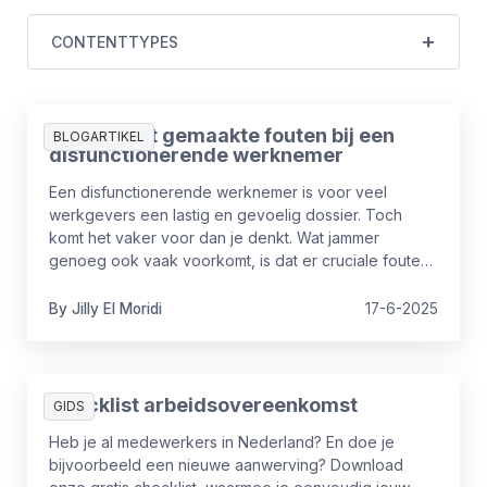
CONTENTTYPES
De 3 meest gemaakte fouten bij een
BLOGARTIKEL
disfunctionerende werknemer
Een disfunctionerende werknemer is voor veel
werkgevers een lastig en gevoelig dossier. Toch
komt het vaker voor dan je denkt. Wat jammer
genoeg ook vaak voorkomt, is dat er cruciale fouten
worden gemaakt in de aanpak ervan. Fouten die niet
alleen het proces vertragen, maar ook juridische of
By
Jilly
El Moridi
17-6-2025
financiële risico’s met zich meebrengen. In dit artikel
delen we de 3 meest gemaakte fouten en hoe je ze
vermijdt.
Checklist arbeidsovereenkomst
GIDS
Heb je al medewerkers in Nederland? En doe je
bijvoorbeeld een nieuwe aanwerving? Download