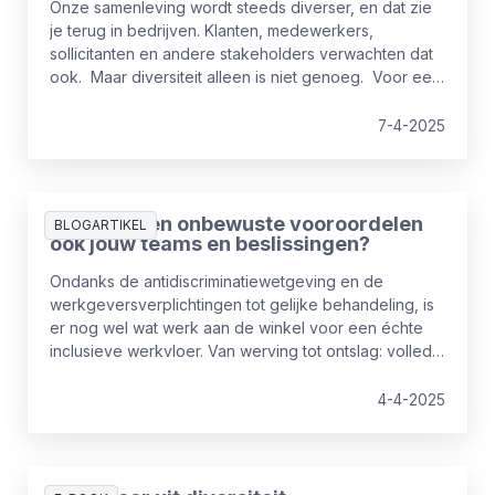
Onze samenleving wordt steeds diverser, en dat zie
je terug in bedrijven. Klanten, medewerkers,
sollicitanten en andere stakeholders verwachten dat
ook. Maar diversiteit alleen is niet genoeg. Voor een
veilige en prettige werkomgeving waarin mensen
optimaal presteren, is inclusie net zo belangrijk.
7-4-2025
Beïnvloeden onbewuste vooroordelen
BLOGARTIKEL
ook jouw teams en beslissingen?
Ondanks de antidiscriminatiewetgeving en de
werkgeversverplichtingen tot gelijke behandeling, is
er nog wel wat werk aan de winkel voor een échte
inclusieve werkvloer. Van werving tot ontslag: volledig
vrij van vooroordelen en hokjesdenken is niemand –
en dus ook geen enkele organisatie. Het is daarom
4-4-2025
belangrijk om te weten welke impact onbewuste
vooroordelen hebben op jou, je teams en de keuzes
die je binnen een bedrijf maakt.