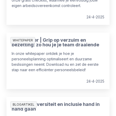
onze gratis checklist, waarmee je eenvoudig jouw
eigen arbeidsovereenkomst controleert.
24-4-2025
Whitepaper | Grip op verzuim en
WHITEPAPER
bezetting: zo hou je je team draaiende
In onze whitepaper ontdek je hoe je
personeelsplanning optimaliseert en duurzame
beslissingen neemt. Download nu en zet de eerste
stap naar een efficiënter personeelsbeleid!
24-4-2025
Waarom diversiteit en inclusie hand in
BLOGARTIKEL
hand gaan