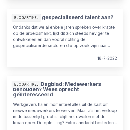
inzicht in krijgt.
Hoe trek je gespecialiseerd talent aan?
BLOGARTIKEL
Ondanks dat we al enkele jaren spreken over krapte
op de arbeidsmarkt, lijkt dit zich steeds heviger te
ontwikkelen en dan vooral richting de
gespecialiseerde sectoren die op zoek zijn naar
complexere profielen. We kunnen dus gerust
spreken over een ware talentencrisis. Hoe zijn we in
18-7-2022
deze talentencrisis beland en wat kun je doen om
gespecialiseerde talenten aan te trekken?
Financieel Dagblad: Medewerkers
BLOGARTIKEL
behouden? Wees oprecht
geïnteresseerd
Werkgevers halen momenteel alles uit de kast om
nieuwe medewerkers te werven. Maar als het verloop
in de tussentijd groot is, blijft het dweilen met de
kraan open. De oplossing? Extra aandacht besteden
aan de wensen van de huidige medewerkers. Grote