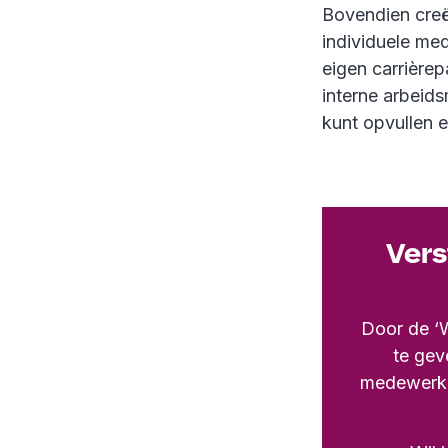
Bovendien creë
individuele med
eigen carrière
interne arbeids
kunt opvullen 
Vers
Door de ‘W
te gev
medewerker