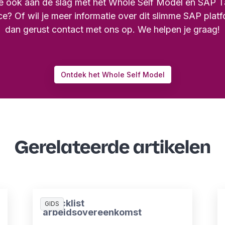
je ook aan de slag met het Whole Self Model en SAP T
e? Of wil je meer informatie over dit slimme SAP pla
dan gerust contact met ons op. We helpen je graag!
Ontdek het Whole Self Model
Gerelateerde artikelen
Checklist
GIDS
arbeidsovereenkomst