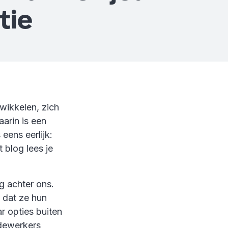
tie
wikkelen, zich
arin is een
ens eerlijk:
 blog lees je
g achter ons.
 dat ze hun
r opties buiten
edewerkers