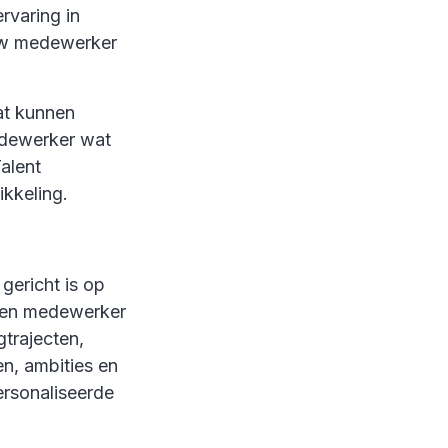
rvaring in
ouw medewerker
dat kunnen
edewerker wat
alent
kkeling.
gericht is op
 een medewerker
gtrajecten,
en, ambities en
rsonaliseerde