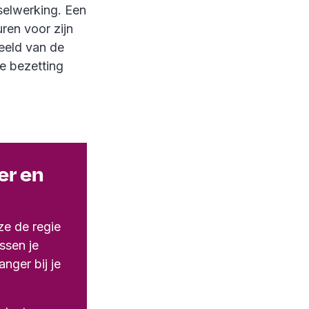
selwerking. Een
ren voor zijn
beeld van de
je bezetting
er en
ze de regie
ssen je
nger bij je