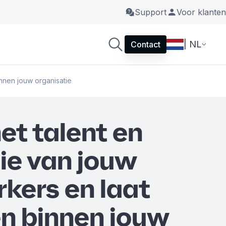
Support
Voor klanten
| NL
Contact
nnen jouw organisatie
et talent en
ie van jouw
ers en laat
en binnen jouw