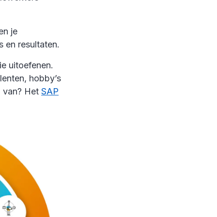
en je
 en resultaten.
e uitoefenen.
alenten, hobby’s
d van? Het
SAP