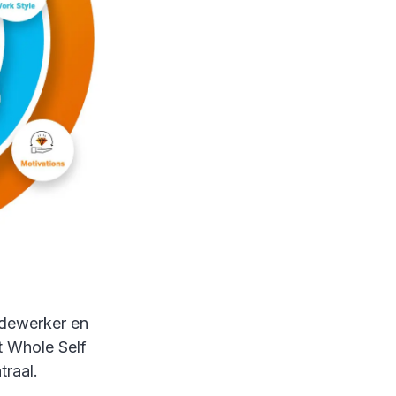
edewerker en
t Whole Self
traal.