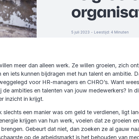
organisa
5 juli 2023
-
Leestijd
:
4
Minuten
llen meer dan alleen werk. Ze willen groeien, zich ont
en iets kunnen bijdragen met hun talent en ambitie. Da
l weggelegd voor HR-managers en CHRO’s. Want wees e
j de ambities en talenten van jouw medewerkers? In dit
 inzicht in krijgt.
k slechts een manier was om geld te verdienen, ligt lan
energie krijgen van hun werk, voelen dat ze groeien en
s brengen. Gebeurt dat niet, dan zoeken ze al gauw naa
schaarste op de arbeidsmarkt is het behouden van m