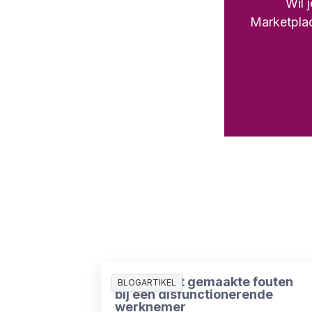
Wil 
Marketplac
De 3 meest gemaakte fouten
BLOGARTIKEL
bij een disfunctionerende
werknemer