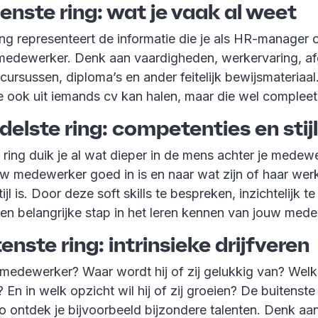
enste ring: wat je vaak al weet
ing representeert de informatie die je als HR-manage
 medewerker. Denk aan vaardigheden, werkervaring, a
cursussen, diploma’s en ander feitelijk bewijsmateriaal.
je ook uit iemands cv kan halen, maar die wel compleet
elste ring: competenties en stij
 ring duik je al wat dieper in de mens achter je medewe
uw medewerker goed in is en naar wat zijn of haar wer
l is. Door deze soft skills te bespreken, inzichtelijk te
een belangrijke stap in het leren kennen van jouw med
enste ring: intrinsieke drijfveren
 medewerker? Waar wordt hij of zij gelukkig van? Welk
En in welk opzicht wil hij of zij groeien? De buitenste 
o ontdek je bijvoorbeeld bijzondere talenten. Denk aa