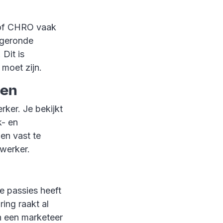
r of CHRO vaak
fgeronde
 Dit is
 moet zijn.
len
rker. Je bekijkt
k- en
 en vast te
ewerker.
e passies heeft
ring raakt al
n een marketeer