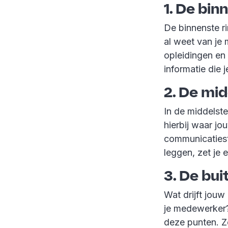
1.
De binn
De binnenste r
al weet van je
opleidingen en 
informatie die 
2.
De midd
In de middelste
hierbij waar jo
communicatiestij
leggen, zet je 
3.
De buit
Wat drijft jouw
je medewerker? 
deze punten. Z