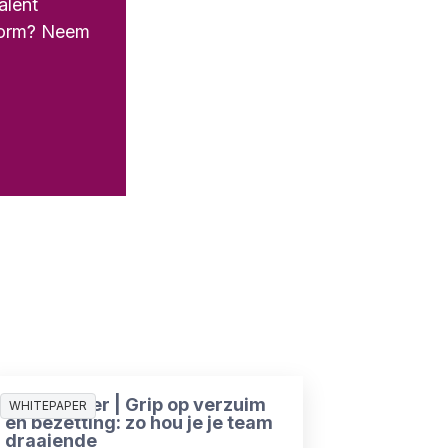
alent
tform? Neem
Whitepaper | Grip op verzuim
WHITEPAPER
en bezetting: zo hou je je team
draaiende